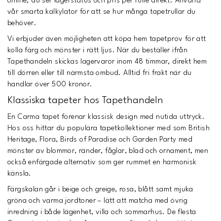
online, du ser lagerstatus och pris per rulle direkt. Använd
vår smarta kalkylator för att se hur många tapetrullar du
behöver.
Vi erbjuder även möjligheten att köpa hem tapetprov för att
kolla färg och mönster i rätt ljus. När du beställer ifrån
Tapethandeln skickas lagervaror inom 48 timmar, direkt hem
till dörren eller till närmsta ombud. Alltid fri frakt när du
handlar över 500 kronor.
Klassiska tapeter hos Tapethandeln
En Carma tapet förenar klassisk design med nutida uttryck.
Hos oss hittar du populära tapetkollektioner med som British
Heritage, Flora, Birds of Paradise och Garden Party med
mönster av blommor, ränder, fåglar, blad och ornament, men
också enfärgade alternativ som ger rummet en harmonisk
känsla.
Färgskalan går i beige och greige, rosa, blått samt mjuka
gröna och varma jordtoner – lätt att matcha med övrig
inredning i både lägenhet, villa och sommarhus. De flesta