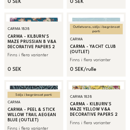
0 SEK
0 SEK
Outletvara, säljs i begränsat
CARMA 1838
parti
CARMA - KILBURN'S
CARMA
MAZE PRUSSIAN B V&A
CARMA - YACHT CLUB
DECORATIVE PAPERS 2
(OUTLET)
Finns i flera varianter
Finns i flera varianter
0 SEK
0 SEK/rulle
Säljs i begränsat parti
CARMA 1838
CARMA
CARMA - KILBURN'S
MAZE YELLOW V&A
CARMA - PEEL & STICK
DECORATIVE PAPERS 2
WILLOW TRAIL AEGEAN
BLUE (OUTLET)
Finns i flera varianter
Finns i flera varianter