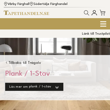
Vårby Färghall
Södertälje Färghandel
Länk till Trustpilot
Tillbaka till
Trägolv
Plank / 1-Stav
plank / 1-stav
Läs mer om