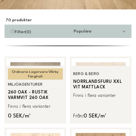
70
produkter
Populära
Filter
(
0
)
Ordinarie Lagervara Vårby
BERG & BERG
Färghall
NORRLANDSFURU XXL
MILJÖAGENTURER
VIT MATTLACK
260 OAK - RUSTIK
Finns i flera varianter
VARMVIT 260 OAK
Finns i flera varianter
0 SEK/m²
0 SEK/m²
Från
: