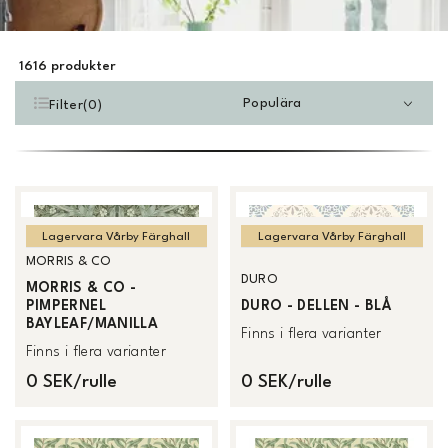
1616
produkter
Populära
Filter
(
0
)
Lagervara Vårby Färghall
Lagervara Vårby Färghall
MORRIS & CO
DURO
MORRIS & CO -
PIMPERNEL
DURO - DELLEN - BLÅ
BAYLEAF/MANILLA
Finns i flera varianter
Finns i flera varianter
0 SEK/rulle
0 SEK/rulle