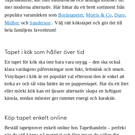
mer moderna alternativ. Här hittar du ett brett sortiment från
populära varumärken som
Boråstapeter
,
Morris & Co
,
Duro
,
Midbec
och
Sanderson
. Välj rätt kökstapet och gör det till
hela familjens favoritrum!
Tapet i kök som håller över tid
En tapet för kök ska inte bara vara snygg – den ska också
klara vardagens påfrestningar som fukt, fettstänk och smuts.
Vinyltapet i kök är ett populärt val eftersom den är enkel att
torka av och tål väta bättre än en papperstapet. Har du ett litet
eller mörkt kök kan ett ljusare alternativ skapa en luftigare
känsla, medan mönster ger rummet energi och karaktär.
Köp tapet enkelt online
Beställ tapetprover enkelt online hos Tapethandeln – perfekt
när du vill känna på material och färg innan du väljer din