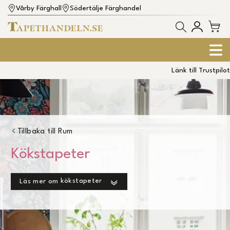
Vårby Färghall
Södertälje Färghandel
Länk till Trustpilot
Tillbaka till
Rum
Kökstapeter
kökstapeter
Läs mer om