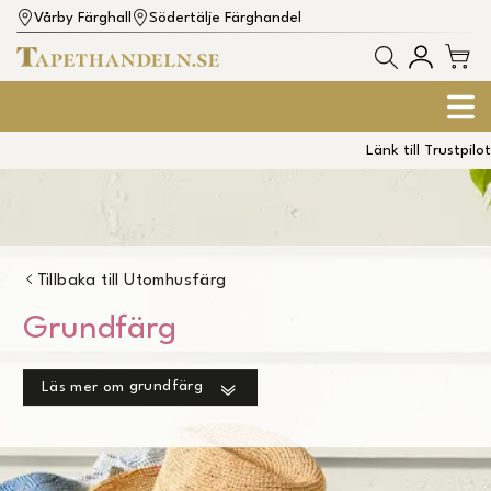
Vårby Färghall
Södertälje Färghandel
Länk till Trustpilot
Tillbaka till
Utomhusfärg
Grundfärg
grundfärg
Läs mer om