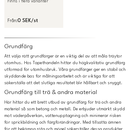
Finns i flera varianter
0 SEK/st
Från
:
Grundfärg
Att välja rätt grundfärger är en viktig del av att måla träytor
utomhus. Hos Tapethandeln hittar du högkvalitativ grundfärg
utformad för utomhusbruk. Våra grundfärger ger en stabil och
skyddande bas för målningsarbetet och är viktiga för att
säkerställa att det slutliga resultatet blir hållbart och snyggt.
Grundfärg till trä & andra material
Här hittar du ett brett utbud av grundfärg för trä och andra
material så som betong och metall. De erbjuder utmärkt skydd
mot väderpåverkan, vattenupptagning och minimerar risken
för sprickbildning och färgförändringar. Med tillsatta ämnen
för att bekämpa röta och mögel säkerställer dessa produkter