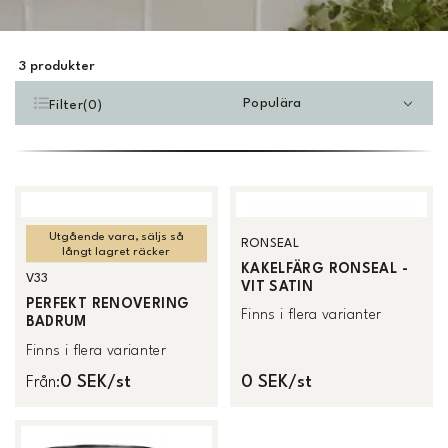
3
produkter
Populära
Filter
(
0
)
Utgående vara, säljs så
RONSEAL
långt lagret räcker
KAKELFÄRG RONSEAL -
V33
VIT SATIN
PERFEKT RENOVERING
Finns i flera varianter
BADRUM
Finns i flera varianter
0 SEK/st
0 SEK/st
Från
: