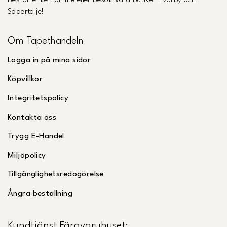
Beställ enkelt online eller besök våra butiker i Vårby och
Södertälje!
Om Tapethandeln
Logga in på mina sidor
Köpvillkor
Integritetspolicy
Kontakta oss
Trygg E-Handel
Miljöpolicy
Tillgänglighetsredogörelse
Ångra beställning
Kundtjänst Färgvaruhuset: