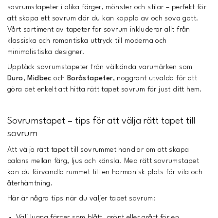
sovrumstapeter i olika färger, mönster och stilar – perfekt för
att skapa ett sovrum där du kan koppla av och sova gott.
Vårt sortiment av tapeter för sovrum inkluderar allt från
klassiska och romantiska uttryck till moderna och
minimalistiska designer.
Upptäck sovrumstapeter från välkända varumärken som
Duro
,
Midbec
och
Boråstapeter
, noggrant utvalda för att
göra det enkelt att hitta rätt tapet sovrum för just ditt hem.
Sovrumstapet – tips för att välja rätt tapet till
sovrum
Att välja rätt tapet till sovrummet handlar om att skapa
balans mellan färg, ljus och känsla. Med rätt sovrumstapet
kan du förvandla rummet till en harmonisk plats för vila och
återhämtning.
Här är några tips när du väljer tapet sovrum:
Välj lugna färger som blått, grönt eller grått för en