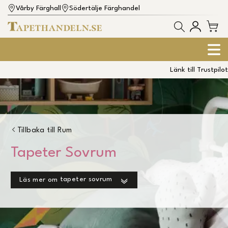
Vårby Färghall
Södertälje Färghandel
Länk till Trustpilot
Tillbaka till
Rum
Tapeter Sovrum
tapeter sovrum
Läs mer om