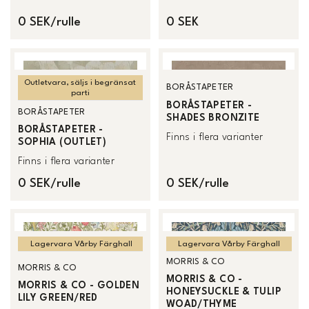
0 SEK/rulle
0 SEK
Outletvara, säljs i begränsat
BORÅSTAPETER
parti
BORÅSTAPETER -
BORÅSTAPETER
SHADES BRONZITE
BORÅSTAPETER -
Finns i flera varianter
SOPHIA (OUTLET)
Finns i flera varianter
0 SEK/rulle
0 SEK/rulle
Lagervara Vårby Färghall
Lagervara Vårby Färghall
MORRIS & CO
MORRIS & CO
MORRIS & CO -
MORRIS & CO - GOLDEN
HONEYSUCKLE & TULIP
LILY GREEN/RED
WOAD/THYME