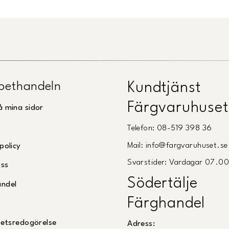
pethandeln
Kundtjänst
Färgvaruhuset
å mina sidor
Telefon: 08-519 398 36
Mail: info@fargvaruhuset.se
policy
Svarstider: Vardagar 07.0
oss
Södertälje
andel
Färghandel
ghetsredogörelse
Adress: