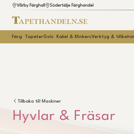
Vårby Färghall
Södertälje Färghandel
Färg
Tapeter
Golv
Kakel & Klinkers
Verktyg & tillbehö
Tillbaka till
Maskiner
Hyvlar & Fräsar