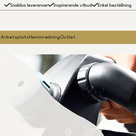
Snabba leveranser
Inspirerande utbud
Enkel beställning
r
Arbetsplats
Heminredning
Outlet