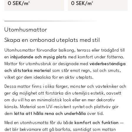
0 SEK/m²
0 SEK/m²
Utomhusmattor
Skapa en ombonad uteplats med stil
Utomhusmattor förvandlar balkong, terrass eller trädgård till
en
inbjudande och mysig plats
med komfort under fötterna.
Mattor för utomhusbruk är designade med
väderbeständiga
och slitstarka material
som står emot regn, sol och smuts,
vilket gör dem idealiska för en aktiv uteplats.
Dessa mattor finns i olika färger, mönster och vävtekniker och
ger dig möjlighet att förstärka din utemiljös estetik, oavsett
om du vill ha en minimalistisk look eller en mer dekorativ
känsla. Material som UV-resistent syntet och plattväv gör
dem
lätta att hålla rena och underhålla
över tid.
Med en utomhusmatta får du både
komfort och funktion
—
det blir bekvämare att gå barfota, samtidigt som mattan