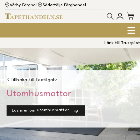
Vårby Färghall
Södertälje Färghandel
Länk till Trustpilot
Tillbaka till
Textilgolv
Utomhusmattor
utomhusmattor
Läs mer om