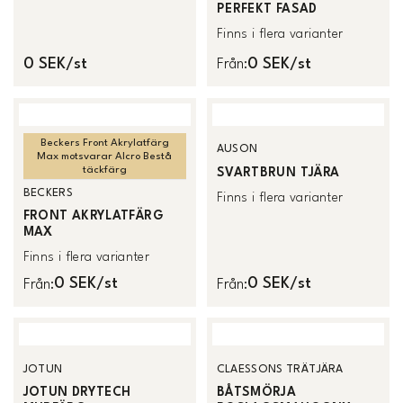
PERFEKT FASAD
Finns i flera varianter
0 SEK/st
0 SEK/st
Från
:
Beckers Front Akrylatfärg
AUSON
Max motsvarar Alcro Bestå
täckfärg
SVARTBRUN TJÄRA
BECKERS
Finns i flera varianter
FRONT AKRYLATFÄRG
MAX
Finns i flera varianter
0 SEK/st
0 SEK/st
Från
:
Från
:
JOTUN
CLAESSONS TRÄTJÄRA
JOTUN DRYTECH
BÅTSMÖRJA