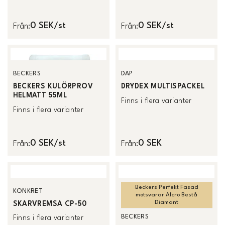
0 SEK/st
0 SEK/st
Från
:
Från
:
BECKERS
DAP
BECKERS KULÖRPROV
DRYDEX MULTISPACKEL
HELMATT 55ML
Finns i flera varianter
Finns i flera varianter
0 SEK/st
0 SEK
Från
:
Från
:
Beckers Perfekt Fasad
KONKRET
motsvarar Alcro Bestå
Diamant
SKARVREMSA CP-50
BECKERS
Finns i flera varianter