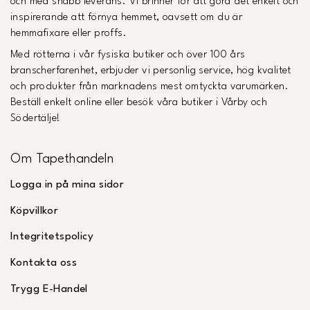
och med snabb leverans. Vi brinner för att göra det enkelt och
inspirerande att förnya hemmet, oavsett om du är
hemmafixare eller proffs.
Med rötterna i vår fysiska butiker och över 100 års
branscherfarenhet, erbjuder vi personlig service, hög kvalitet
och produkter från marknadens mest omtyckta varumärken.
Beställ enkelt online eller besök våra butiker i Vårby och
Södertälje!
Om Tapethandeln
Logga in på mina sidor
Köpvillkor
Integritetspolicy
Kontakta oss
Trygg E-Handel