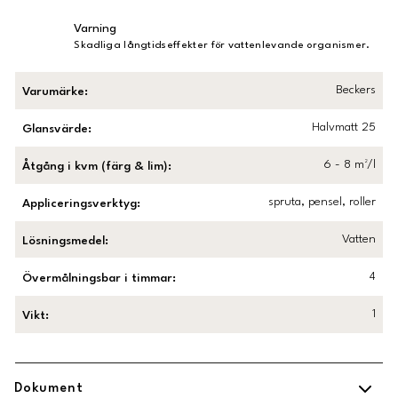
Varning
Skadliga långtidseffekter för vattenlevande organismer.
Beckers
Varumärke
:
Halvmatt 25
Glansvärde
:
6 - 8 m²/l
Åtgång i kvm (färg & lim)
:
spruta, pensel, roller
Appliceringsverktyg
:
Vatten
Lösningsmedel
:
4
Övermålningsbar i timmar
:
1
Vikt
:
Dokument