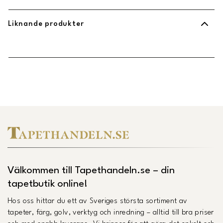
BVD-Perfekt-Fasad.pdf
(
Öppnas i ny flik
)
Liknande produkter
PDB-Perfekt-Fasad.pdf
(
Öppnas i ny flik
)
SDB-Perfekt-Fasad.pdf
(
Öppnas i ny flik
)
Länk till Trustpilot
Välkommen till Tapethandeln.se – din
tapetbutik online!
Hos oss hittar du ett av Sveriges största sortiment av
tapeter, färg, golv, verktyg och inredning – alltid till bra priser