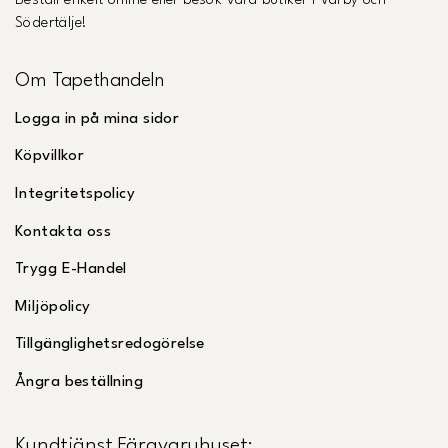
Beställ enkelt online eller besök våra butiker i Vårby och
Södertälje!
Om Tapethandeln
Logga in på mina sidor
Köpvillkor
Integritetspolicy
Kontakta oss
Trygg E-Handel
Miljöpolicy
Tillgänglighetsredogörelse
Ångra beställning
Kundtjänst Färgvaruhuset: