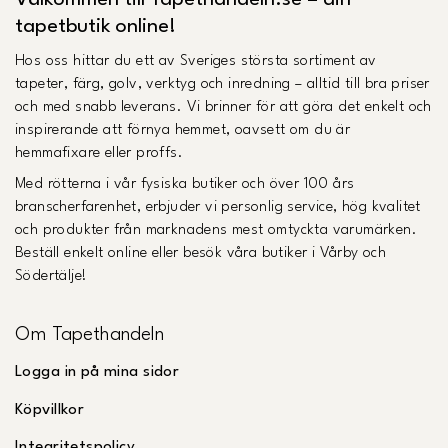
Välkommen till Tapethandeln.se – din
tapetbutik online!
Hos oss hittar du ett av Sveriges största sortiment av
tapeter, färg, golv, verktyg och inredning – alltid till bra priser
och med snabb leverans. Vi brinner för att göra det enkelt och
inspirerande att förnya hemmet, oavsett om du är
hemmafixare eller proffs.
Med rötterna i vår fysiska butiker och över 100 års
branscherfarenhet, erbjuder vi personlig service, hög kvalitet
och produkter från marknadens mest omtyckta varumärken.
Beställ enkelt online eller besök våra butiker i Vårby och
Södertälje!
Om Tapethandeln
Logga in på mina sidor
Köpvillkor
Integritetspolicy