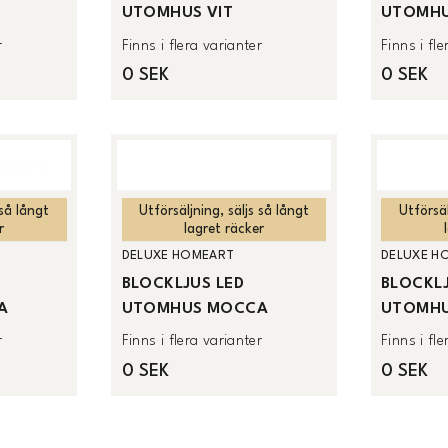
UTOMHUS VIT
UTOMHU
r
Finns i flera varianter
Finns i fl
0 SEK
0 SEK
 så långt
Utförsäljning, säljs så långt
Utförsäl
r
lagret räcker
DELUXE HOMEART
DELUXE H
BLOCKLJUS LED
BLOCKLJ
A
UTOMHUS MOCCA
UTOMHU
r
Finns i flera varianter
Finns i fl
0 SEK
0 SEK