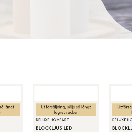
 så långt
Utförsäljning, säljs så långt
Utförsäl
r
lagret räcker
DELUXE HOMEART
DELUXE H
BLOCKLJUS LED
BLOCKLJ