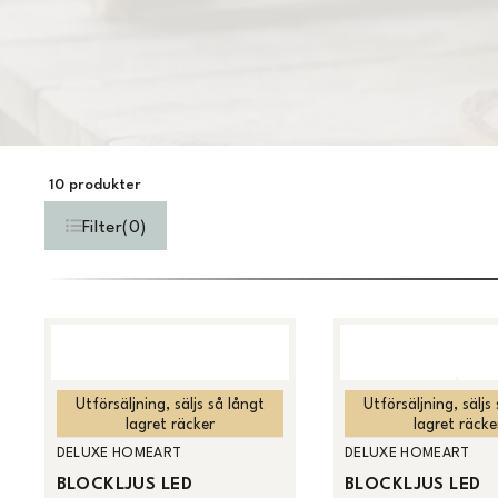
10
produkter
Filter
(
0
)
Utförsäljning, säljs så långt
Utförsäljning, säljs
lagret räcker
lagret räcke
DELUXE HOMEART
DELUXE HOMEART
BLOCKLJUS LED
BLOCKLJUS LED