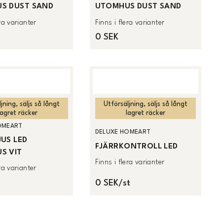
S DUST SAND
UTOMHUS DUST SAND
era varianter
Finns i flera varianter
0 SEK
jning, säljs så långt
Utförsäljning, säljs så långt
lagret räcker
lagret räcker
OMEART
DELUXE HOMEART
US LED
FJÄRRKONTROLL LED
S VIT
Finns i flera varianter
era varianter
0 SEK/st