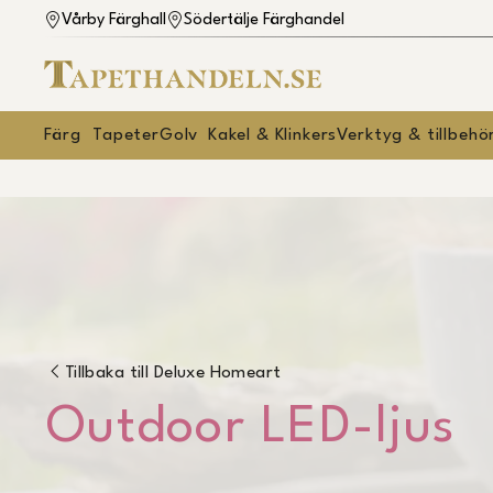
Vårby Färghall
Södertälje Färghandel
Färg
Tapeter
Golv
Kakel & Klinkers
Verktyg & tillbehö
Tillbaka till
Deluxe Homeart
Outdoor LED-ljus