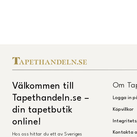
Om Ta
Välkommen till
Tapethandeln.se –
Logga in p
din tapetbutik
Köpvillkor
online!
Integritets
Kontakta 
Hos oss hittar du ett av Sveriges