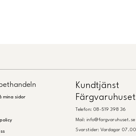
pethandeln
Kundtjänst
Färgvaruhuset
å mina sidor
Telefon: 08-519 398 36
Mail: info@fargvaruhuset.se
policy
Svarstider: Vardagar 07.0
oss