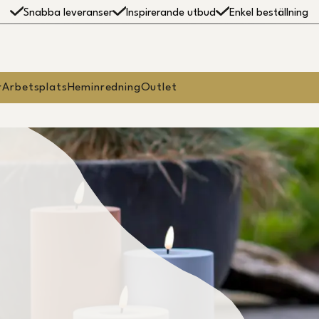
Snabba leveranser
Inspirerande utbud
Enkel beställning
r
Arbetsplats
Heminredning
Outlet