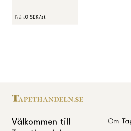
0 SEK/st
Från
:
Om Ta
Välkommen till