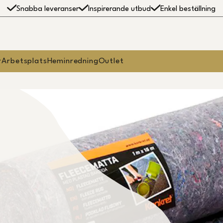
Snabba leveranser
Inspirerande utbud
Enkel beställning
r
Arbetsplats
Heminredning
Outlet