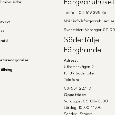
Färgvaruhuset
å mina sidor
Telefon: 08-519 398 36
Mail: info@fargvaruhuset.se
policy
Svarstider: Vardagar 07.0
oss
Södertälje
andel
Färghandel
ghetsredogörelse
Adress:
Uthamnsvägen 2
ällning
151 39 Södertälje
Telefon:
08-554 227 10
Öppettider:
Vardagar: 06.00-18.00
Lördag: 10.00-14.00
Söndag: Stängt