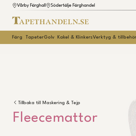
Vårby Färghall
Södertälje Färghandel
Färg
Tapeter
Golv
Kakel & Klinkers
Verktyg & tillbehö
Tillbaka till
Maskering & Tejp
Fleecemattor