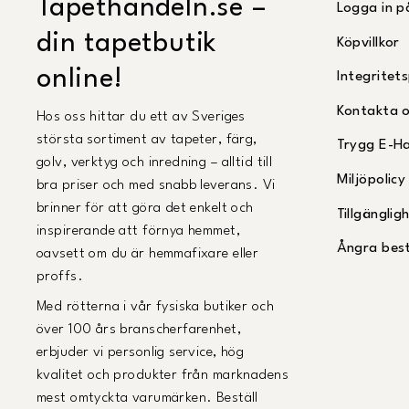
Tapethandeln.se –
Logga in p
din tapetbutik
Köpvillkor
online!
Integritets
Kontakta 
Hos oss hittar du ett av Sveriges
största sortiment av tapeter, färg,
Trygg E-H
golv, verktyg och inredning – alltid till
Miljöpolicy
bra priser och med snabb leverans. Vi
brinner för att göra det enkelt och
Tillgängli
inspirerande att förnya hemmet,
Ångra best
oavsett om du är hemmafixare eller
proffs.
Med rötterna i vår fysiska butiker och
över 100 års branscherfarenhet,
erbjuder vi personlig service, hög
kvalitet och produkter från marknadens
mest omtyckta varumärken. Beställ