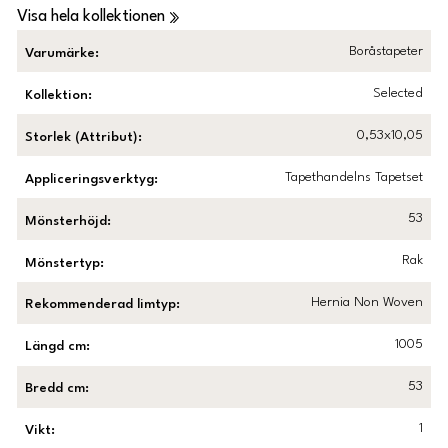
Visa hela kollektionen
Boråstapeter
Varumärke
:
Selected
Kollektion
:
0,53x10,05
Storlek (Attribut)
:
Tapethandelns Tapetset
Appliceringsverktyg
:
53
Mönsterhöjd
:
Rak
Mönstertyp
:
Hernia Non Woven
Rekommenderad limtyp
:
1005
Längd cm
:
53
Bredd cm
:
1
Vikt
: