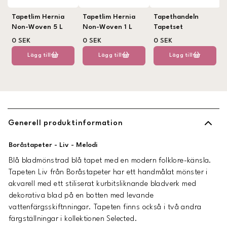
Tapetlim Hernia
Tapetlim Hernia
Tapethandeln
Non-Woven 5 L
Non-Woven 1 L
Tapetset
0 SEK
0 SEK
0 SEK
Lägg till
Lägg till
Lägg till
Generell produktinformation
Boråstapeter - Liv - Melodi
Blå bladmönstrad blå tapet med en modern folklore-känsla.
Tapeten Liv från Boråstapeter har ett handmålat mönster i
akvarell med ett stiliserat kurbitsliknande bladverk med
dekorativa blad på en botten med levande
vattenfärgsskiftnningar. Tapeten finns också i två andra
färgställningar i kollektionen Selected.