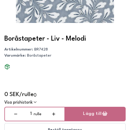
Boråstapeter - Liv - Melodi
Artikelnummer
:
BR7428
Varumärke
:
Boråstapeter
0 SEK/rulle
0
Visa prishistorik
Lägg till
rulle
Beställ tapetprov