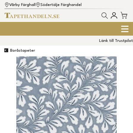
Vårby Färghall
Södertälje Färghandel
Länk till Trustpilot
Boråstapeter