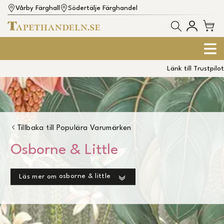
Vårby Färghall
Södertälje Färghandel
Länk till Trustpilot
Tillbaka till
Populära Varumärken
Osborne & Little
osborne & little
Läs mer om