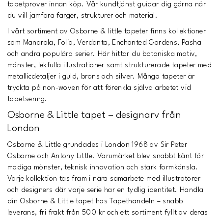
tapetprover innan köp. Vår kundtjänst guidar dig gärna när
du vill jämföra färger, strukturer och material.
I vårt sortiment av Osborne & little tapeter finns kollektioner
som Manarola, Folia, Verdanta, Enchanted Gardens, Pasha
och andra populära serier. Här hittar du botaniska motiv,
mönster, lekfulla illustrationer samt strukturerade tapeter med
metallicdetaljer i guld, brons och silver. Många tapeter är
tryckta på non-woven för att förenkla själva arbetet vid
tapetsering.
Osborne & Little tapet – designarv från
London
Osborne & Little grundades i London 1968 av Sir Peter
Osborne och Antony Little. Varumärket blev snabbt känt för
modiga mönster, teknisk innovation och stark formkänsla.
Varje kollektion tas fram i nära samarbete med illustratörer
och designers där varje serie har en tydlig identitet. Handla
din Osborne & Little tapet hos Tapethandeln – snabb
leverans, fri frakt från 500 kr och ett sortiment fyllt av deras