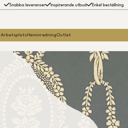
Snabba leveranser
Inspirerande utbud
Enkel beställning
r
Arbetsplats
Heminredning
Outlet