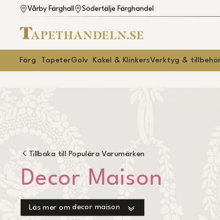
Vårby Färghall
Södertälje Färghandel
Färg
Tapeter
Golv
Kakel & Klinkers
Verktyg & tillbehö
Tillbaka till
Populära Varumärken
Decor Maison
decor maison
Läs mer om