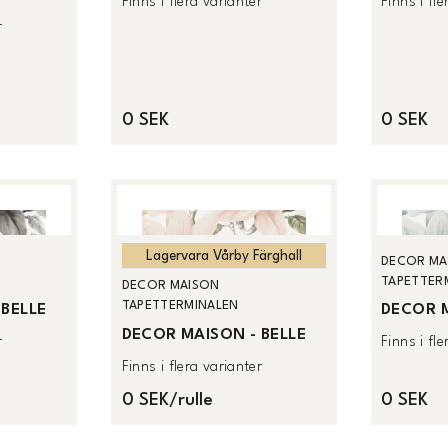
Finns i flera varianter
Finns i fl
r
0 SEK
0 SEK
Lagervara Vårby Färghall
DECOR MA
TAPETTER
DECOR MAISON
TAPETTERMINALEN
 BELLE
DECOR M
DECOR MAISON - BELLE
r
Finns i fl
Finns i flera varianter
0 SEK/rulle
0 SEK