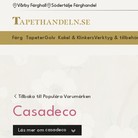
Vårby Färghall
Södertälje Färghandel
Färg
Tapeter
Golv
Kakel & Klinkers
Verktyg & tillbehö
Tillbaka till
Populära Varumärken
Casadeco
casadeco
Läs mer om