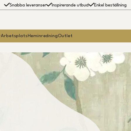
Snabba leveranser
Inspirerande utbud
Enkel beställning
r
Arbetsplats
Heminredning
Outlet