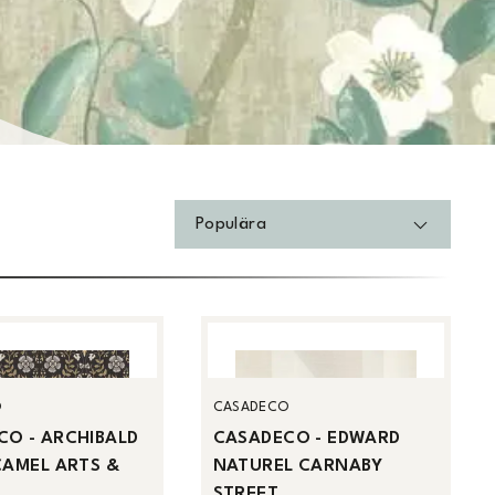
Populära
O
CASADECO
CO - ARCHIBALD
CASADECO - EDWARD
CAMEL ARTS &
NATUREL CARNABY
STREET