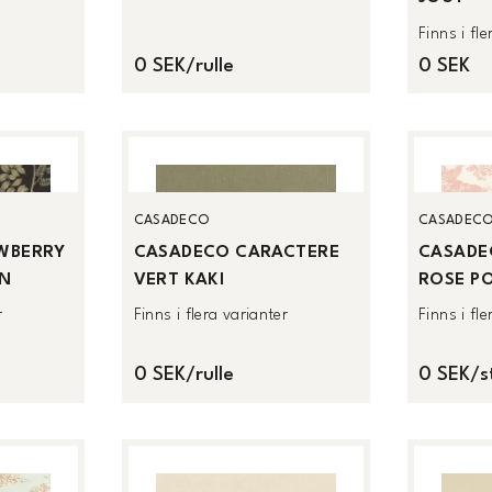
Finns i fl
0 SEK/rulle
0 SEK
CASADECO
CASADEC
WBERRY
CASADECO CARACTERE
CASADE
IN
VERT KAKI
ROSE P
r
Finns i flera varianter
Finns i fl
0 SEK/rulle
0 SEK/s