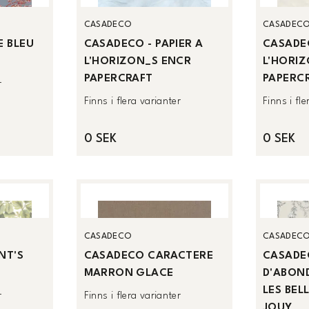
CASADECO
CASADEC
 BLEU
CASADECO - PAPIER A
CASADEC
L'HORIZON_S ENCR
L'HORIZ
PAPERCRAFT
PAPERC
r
Finns i flera varianter
Finns i fl
0 SEK
0 SEK
CASADECO
CASADEC
NT'S
CASADECO CARACTERE
CASADE
MARRON GLACE
D'ABON
LES BEL
r
Finns i flera varianter
JOUY