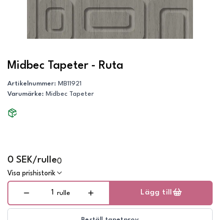
Midbec Tapeter - Ruta
Artikelnummer
:
MB11921
Varumärke
:
Midbec Tapeter
0 SEK/rulle
0
Visa prishistorik
Lägg till
rulle
Beställ tapetprov