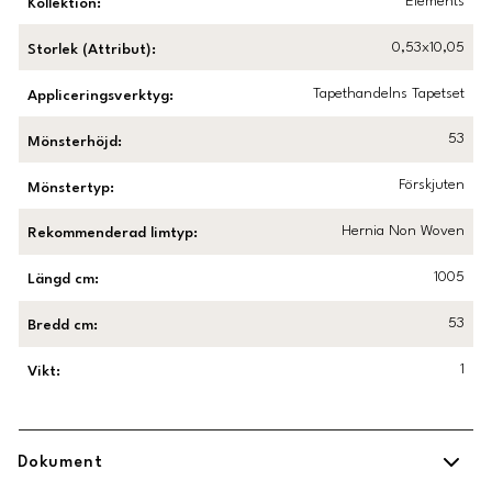
Elements
Kollektion
:
0,53x10,05
Storlek (Attribut)
:
Tapethandelns Tapetset
Appliceringsverktyg
:
53
Mönsterhöjd
:
Förskjuten
Mönstertyp
:
Hernia Non Woven
Rekommenderad limtyp
:
1005
Längd cm
:
53
Bredd cm
:
1
Vikt
:
Dokument