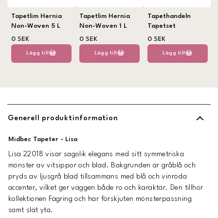
Tapetlim Hernia
Tapetlim Hernia
Tapethandeln
Non-Woven 5 L
Non-Woven 1 L
Tapetset
0 SEK
0 SEK
0 SEK
Lägg till
Lägg till
Lägg till
Generell produktinformation
Midbec Tapeter - Lisa
Lisa 22018 visar sagolik elegans med sitt symmetriska
mönster av vitsippor och blad. Bakgrunden är gråblå och
pryds av ljusgrå blad tillsammans med blå och vinröda
accenter, vilket ger väggen både ro och karaktär. Den tillhör
kollektionen Fägring och har förskjuten mönsterpassning
samt slät yta.