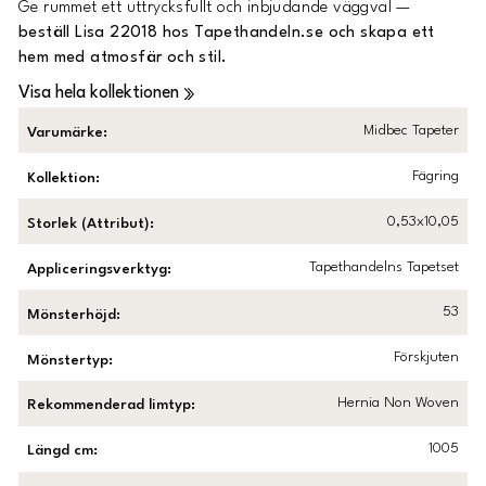
Ge rummet ett uttrycksfullt och inbjudande väggval —
beställ Lisa 22018 hos Tapethandeln.se och skapa ett
hem med atmosfär och stil.
Visa hela kollektionen
Midbec Tapeter
Varumärke
:
Fägring
Kollektion
:
0,53x10,05
Storlek (Attribut)
:
Tapethandelns Tapetset
Appliceringsverktyg
:
53
Mönsterhöjd
:
Förskjuten
Mönstertyp
:
Hernia Non Woven
Rekommenderad limtyp
:
1005
Längd cm
: