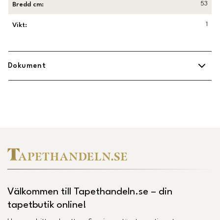
53
Bredd cm
:
1
Vikt
:
Dokument
Midbec Uppsättningsanvisning.pdf
(
Öppnas i ny flik
)
Länk till Trustpilot
Välkommen till Tapethandeln.se – din
tapetbutik online!