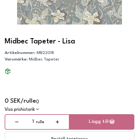
Midbec Tapeter - Lisa
Artikelnummer
:
MB22018
Varumärke
:
Midbec Tapeter
0 SEK/rulle
0
Visa prishistorik
Lägg till
rulle
Beställ tapetprov