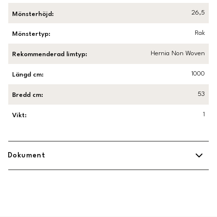
26,5
Mönsterhöjd
:
Rak
Mönstertyp
:
Hernia Non Woven
Rekommenderad limtyp
:
1000
Längd cm
:
53
Bredd cm
:
1
Vikt
:
Dokument
Midbec Uppsättningsanvisning.pdf
(
Öppnas i ny flik
)
Länk till Trustpilot