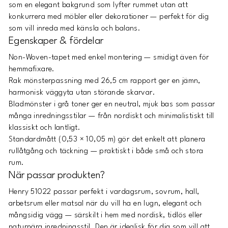
som en elegant bakgrund som lyfter rummet utan att
konkurrera med möbler eller dekorationer — perfekt för dig
som vill inreda med känsla och balans.
Egenskaper & fördelar
Non-Woven-tapet med enkel montering — smidigt även för
hemmafixare.
Rak mönsterpassning med 26,5 cm rapport ger en jämn,
harmonisk väggyta utan störande skarvar.
Bladmönster i grå toner ger en neutral, mjuk bas som passar
många inredningsstilar — från nordiskt och minimalistiskt till
klassiskt och lantligt.
Standardmått (0,53 × 10,05 m) gör det enkelt att planera
rullåtgång och täckning — praktiskt i både små och stora
rum.
När passar produkten?
Henry 51022 passar perfekt i vardagsrum, sovrum, hall,
arbetsrum eller matsal när du vill ha en lugn, elegant och
mångsidig vägg — särskilt i hem med nordisk, tidlös eller
naturnära inredningsstil. Den är idealisk för dig som vill att