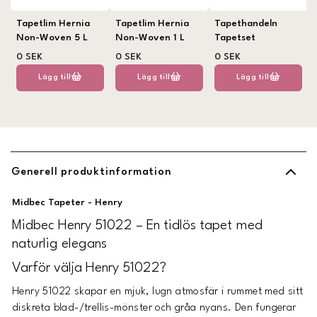
Tapetlim Hernia
Tapetlim Hernia
Tapethandeln
Non-Woven 5 L
Non-Woven 1 L
Tapetset
0 SEK
0 SEK
0 SEK
Lägg till
Lägg till
Lägg till
Generell produktinformation
Midbec Tapeter - Henry
Midbec Henry 51022 – En tidlös tapet med
naturlig elegans
Varför välja Henry 51022?
Henry 51022 skapar en mjuk, lugn atmosfär i rummet med sitt
diskreta blad-/trellis-mönster och gråa nyans. Den fungerar