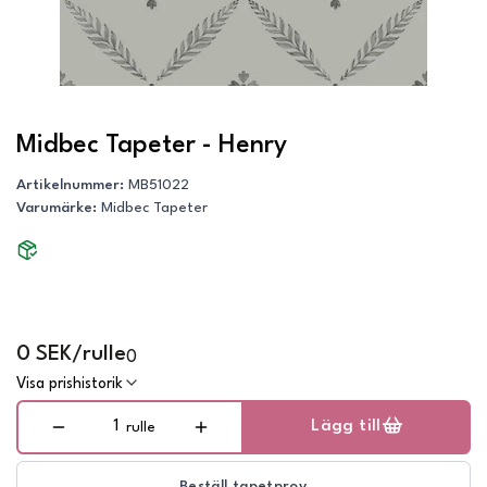
Midbec Tapeter - Henry
Artikelnummer
:
MB51022
Varumärke
:
Midbec Tapeter
0 SEK/rulle
0
Visa prishistorik
Lägg till
rulle
Beställ tapetprov