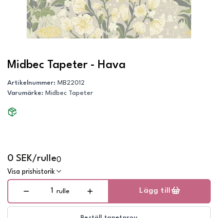
Midbec Tapeter - Hava
Artikelnummer
:
MB22012
Varumärke
:
Midbec Tapeter
0 SEK/rulle
0
Visa prishistorik
Lägg till
rulle
Beställ tapetprov