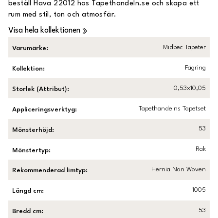
beställ Hava 22012 hos Tapethandeln.se och skapa ett
rum med stil, ton och atmosfär.
Visa hela kollektionen
Midbec Tapeter
Varumärke
:
Fägring
Kollektion
:
0,53x10,05
Storlek (Attribut)
:
Tapethandelns Tapetset
Appliceringsverktyg
:
53
Mönsterhöjd
:
Rak
Mönstertyp
:
Hernia Non Woven
Rekommenderad limtyp
:
1005
Längd cm
:
53
Bredd cm
: