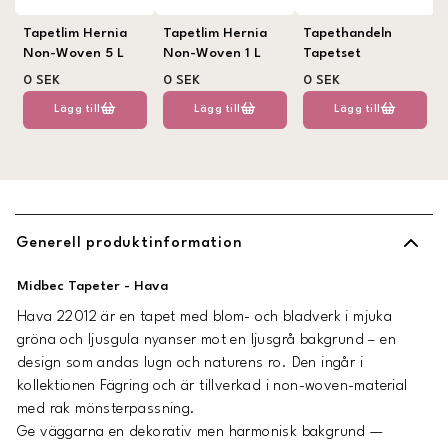
Tapetlim Hernia
Tapetlim Hernia
Tapethandeln
Non-Woven 5 L
Non-Woven 1 L
Tapetset
0 SEK
0 SEK
0 SEK
Lägg till
Lägg till
Lägg till
Generell produktinformation
Midbec Tapeter - Hava
Hava 22012 är en tapet med blom- och bladverk i mjuka
gröna och ljusgula nyanser mot en ljusgrå bakgrund – en
design som andas lugn och naturens ro. Den ingår i
kollektionen Fägring och är tillverkad i non-woven-material
med rak mönsterpassning.
Ge väggarna en dekorativ men harmonisk bakgrund —