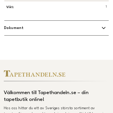
1
Vikt
:
Dokument
Midbec Uppsättningsanvisning.pdf
(
Öppnas i ny flik
)
Länk till Trustpilot
Välkommen till Tapethandeln.se – din
tapetbutik online!
Hos oss hittar du ett av Sveriges största sortiment av