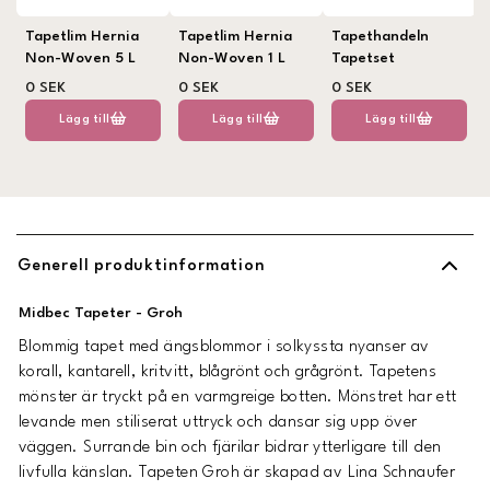
Tapetlim Hernia
Tapetlim Hernia
Tapethandeln
Non-Woven 5 L
Non-Woven 1 L
Tapetset
0 SEK
0 SEK
0 SEK
Lägg till
Lägg till
Lägg till
Generell produktinformation
Midbec Tapeter - Groh
Blommig tapet med ängsblommor i solkyssta nyanser av
korall, kantarell, kritvitt, blågrönt och grågrönt. Tapetens
mönster är tryckt på en varmgreige botten. Mönstret har ett
levande men stiliserat uttryck och dansar sig upp över
väggen. Surrande bin och fjärilar bidrar ytterligare till den
livfulla känslan. Tapeten Groh är skapad av Lina Schnaufer