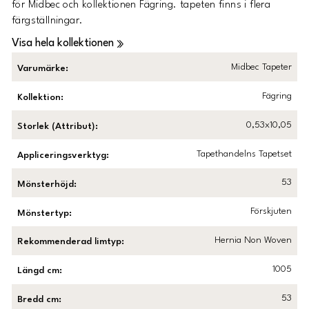
för Midbec och kollektionen Fägring. tapeten finns i flera
färgställningar.
Visa hela kollektionen
Midbec Tapeter
Varumärke
:
Fägring
Kollektion
:
0,53x10,05
Storlek (Attribut)
:
Tapethandelns Tapetset
Appliceringsverktyg
:
53
Mönsterhöjd
:
Förskjuten
Mönstertyp
:
Hernia Non Woven
Rekommenderad limtyp
:
1005
Längd cm
:
53
Bredd cm
: