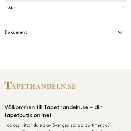
1
Vikt
:
Dokument
Midbec Uppsättningsanvisning.pdf
(
Öppnas i ny flik
)
Länk till Trustpilot
Välkommen till Tapethandeln.se – din
tapetbutik online!
Hos oss hittar du ett av Sveriges största sortiment av