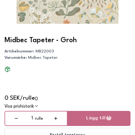
Midbec Tapeter - Groh
Artikelnummer
:
MB22003
Varumärke
:
Midbec Tapeter
0 SEK/rulle
0
Visa prishistorik
Lägg till
rulle
Beställ tapetprov