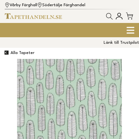
Vårby Färghall
Södertälje Färghandel
Länk till Trustpilot
Alla Tapeter