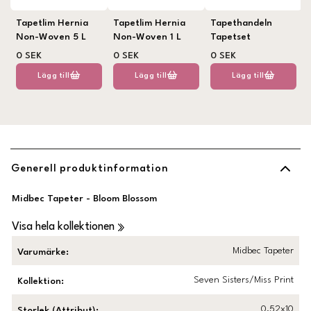
Tapetlim Hernia
Tapetlim Hernia
Tapethandeln
Non-Woven 5 L
Non-Woven 1 L
Tapetset
0 SEK
0 SEK
0 SEK
Lägg till
Lägg till
Lägg till
Generell produktinformation
Midbec Tapeter - Bloom Blossom
Visa hela kollektionen
Midbec Tapeter
Varumärke
:
Seven Sisters/Miss Print
Kollektion
:
0,52x10
Storlek (Attribut)
: