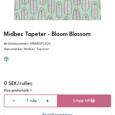
Midbec Tapeter - Bloom Blossom
Artikelnummer
:
MBMISP1306
Varumärke
:
Midbec Tapeter
0 SEK/rulle
0
Visa prishistorik
Lägg till
rulle
Beställ tapetprov