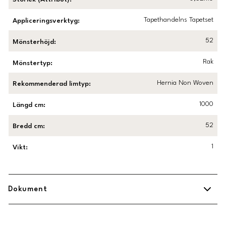
Tapethandelns Tapetset
Appliceringsverktyg
:
52
Mönsterhöjd
:
Rak
Mönstertyp
:
Hernia Non Woven
Rekommenderad limtyp
:
1000
Längd cm
:
52
Bredd cm
:
1
Vikt
:
Dokument
Midbec Uppsättningsanvisning.pdf
(
Öppnas i ny flik
)