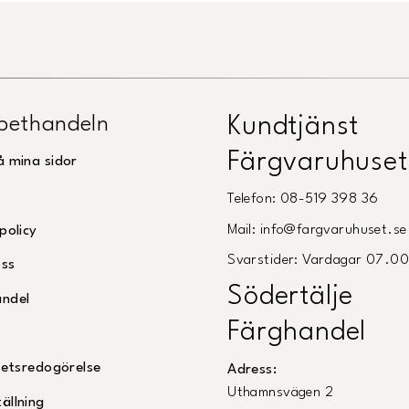
pethandeln
Kundtjänst
Färgvaruhuset
å mina sidor
Telefon: 08-519 398 36
Mail: info@fargvaruhuset.se
policy
Svarstider: Vardagar 07.0
oss
Södertälje
andel
Färghandel
ghetsredogörelse
Adress:
Uthamnsvägen 2
ällning