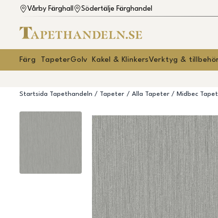
Vårby Färghall
Södertälje Färghandel
Färg
Tapeter
Golv
Kakel & Klinkers
Verktyg & tillbehö
Startsida Tapethandeln
Tapeter
Alla Tapeter
Midbec Tapet