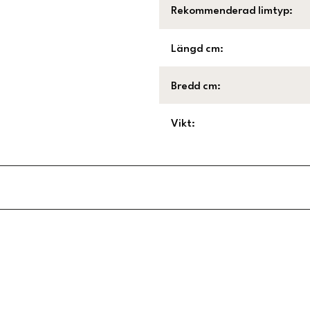
Rekommenderad limtyp
:
Längd cm
:
Bredd cm
:
Vikt
:
Länk till Trustpilot