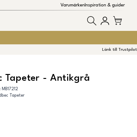
Varumärken
Inspiration & guider
Länk till Trustpilot
 Tapeter - Antikgrå
:
MB17212
dbec Tapeter