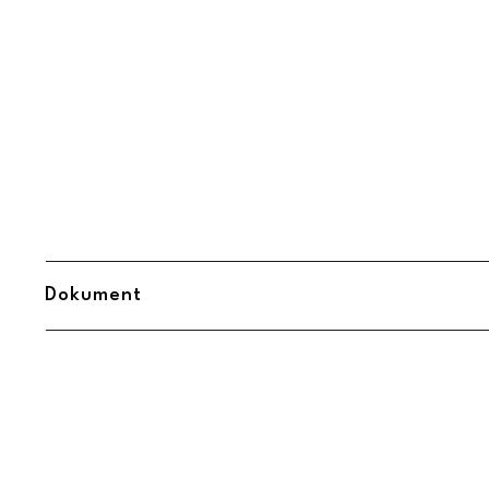
Dokument
Midbec Uppsättningsanvisning.pdf
(
Öppnas i ny flik
)