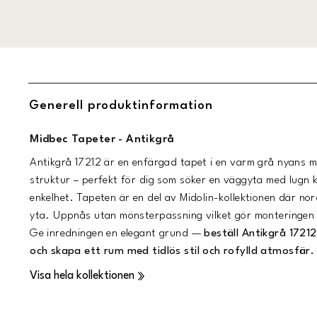
Generell produktinformation
Midbec Tapeter - Antikgrå
Antikgrå 17212 är en enfärgad tapet i en varm grå nyans me
struktur – perfekt för dig som söker en väggyta med lugn k
enkelhet. Tapeten är en del av Midolin-kollektionen där nor
yta. Upp­nås utan mönsterpassning vilket gör monteringen s
Ge inredningen en elegant grund —
beställ Antikgrå 1721
och skapa ett rum med tidlös stil och rofylld atmosfär.
Visa hela kollektionen