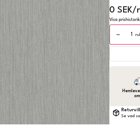
0 SEK/r
Visa prishistori
ru
Hemlever
om
Returvil
Se vad so