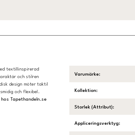
d textillinspirerad
Varumärke
:
araktär och stilren
disk design möter taktil
Kollektion
:
midig och flexibel.
2 hos Tapethandeln.se
Storlek (Attribut)
:
Appliceringsverktyg
: