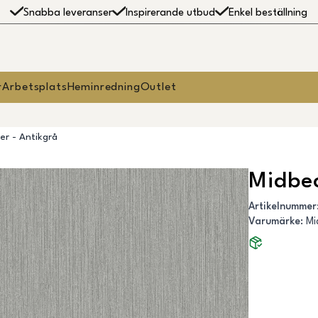
Snabba leveranser
Inspirerande utbud
Enkel beställning
r
Arbetsplats
Heminredning
Outlet
er - Antikgrå
Midbec
Artikelnummer
Varumärke
:
Mi