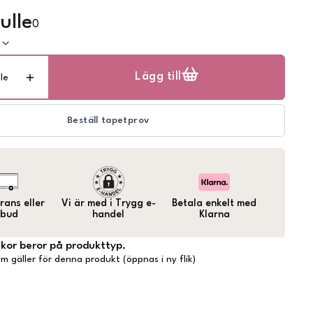
ulle
0
k
Lägg till
lle
Beställ tapetprov
ans eller
Vi är med i Trygg e-
Betala enkelt med
bud
handel
Klarna
lkor beror på produkttyp.
m gäller för denna produkt (öppnas i ny flik)