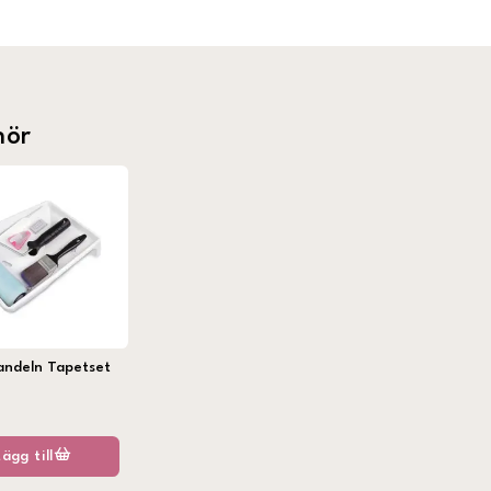
hör
andeln Tapetset
Lägg till