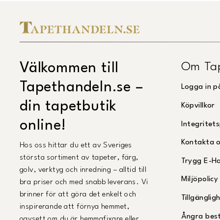
Om Ta
Välkommen till
Tapethandeln.se –
Logga in p
din tapetbutik
Köpvillkor
online!
Integritets
Kontakta 
Hos oss hittar du ett av Sveriges
största sortiment av tapeter, färg,
Trygg E-H
golv, verktyg och inredning – alltid till
Miljöpolicy
bra priser och med snabb leverans. Vi
brinner för att göra det enkelt och
Tillgängli
inspirerande att förnya hemmet,
Ångra best
oavsett om du är hemmafixare eller