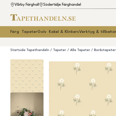
Vårby Färghall
Södertälje Färghandel
Färg
Tapeter
Golv
Kakel & Klinkers
Verktyg & tillbehö
Startsida Tapethandeln
Tapeter
Alla Tapeter
Boråstapete