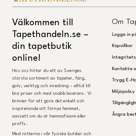
Om Ta
Välkommen till
Tapethandeln.se –
Logga in p
din tapetbutik
Köpvillkor
online!
Integritets
Kontakta 
Hos oss hittar du ett av Sveriges
största sortiment av tapeter, färg,
Trygg E-H
golv, verktyg och inredning – alltid till
Miljöpolicy
bra priser och med snabb leverans. Vi
brinner för att göra det enkelt och
Tillgängli
inspirerande att förnya hemmet,
Ångra best
oavsett om du är hemmafixare eller
proffs.
Med rötterna i vår fysiska butiker och