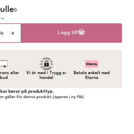
ulle
0
k
Lägg till
lle
ans eller
Vi är med i Trygg e-
Betala enkelt med
bud
handel
Klarna
lkor beror på produkttyp.
m gäller för denna produkt (öppnas i ny flik)