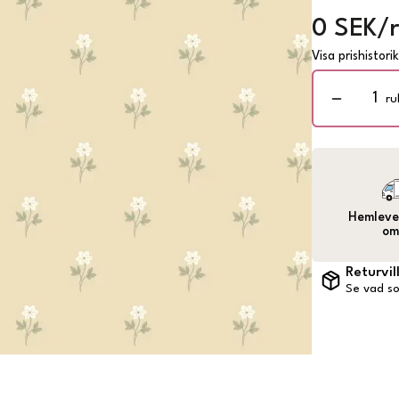
0 SEK/r
Visa prishistori
ru
Hemlever
om
Returvil
Se vad so