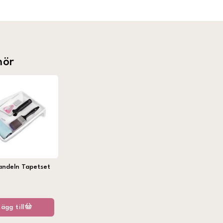
hör
andeln Tapetset
Lägg till