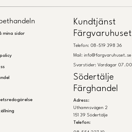
pethandeln
Kundtjänst
Färgvaruhuset
å mina sidor
Telefon: 08-519 398 36
Mail: info@fargvaruhuset.se
policy
Svarstider: Vardagar 07.0
oss
Södertälje
andel
Färghandel
ghetsredogörelse
Adress:
Uthamnsvägen 2
ällning
151 39 Södertälje
Telefon: