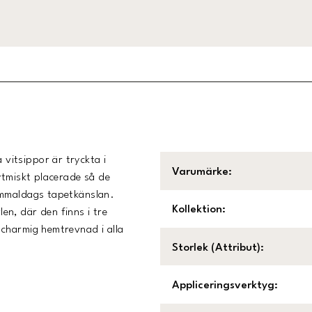
vitsippor är tryckta i
Varumärke
:
ytmiskt placerade så de
ammaldags tapetkänslan.
Kollektion
:
n, där den finns i tre
charmig hemtrevnad i alla
Storlek (Attribut)
:
Appliceringsverktyg
: