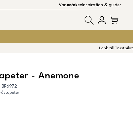
Varumärken
Inspiration & guider
Länk till Trustpilot
tapeter - Anemone
:
BR6972
råstapeter