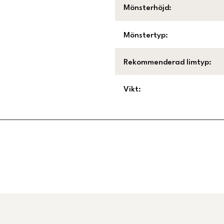
Mönsterhöjd
:
Mönstertyp
:
Rekommenderad limtyp
:
Vikt
:
Länk till Trustpilot