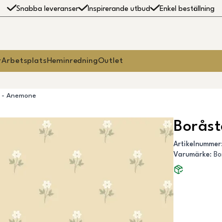
Snabba leveranser
Inspirerande utbud
Enkel beställning
r
Arbetsplats
Heminredning
Outlet
r - Anemone
Borås
Artikelnummer
Varumärke
:
Bo