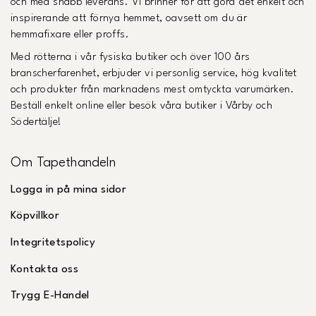
och med snabb leverans. Vi brinner för att göra det enkelt och
inspirerande att förnya hemmet, oavsett om du är
hemmafixare eller proffs.
Med rötterna i vår fysiska butiker och över 100 års
branscherfarenhet, erbjuder vi personlig service, hög kvalitet
och produkter från marknadens mest omtyckta varumärken.
Beställ enkelt online eller besök våra butiker i Vårby och
Södertälje!
Om Tapethandeln
Logga in på mina sidor
Köpvillkor
Integritetspolicy
Kontakta oss
Trygg E-Handel