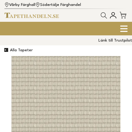
Vårby Färghall
Södertälje Färghandel
Länk till Trustpilot
Alla Tapeter