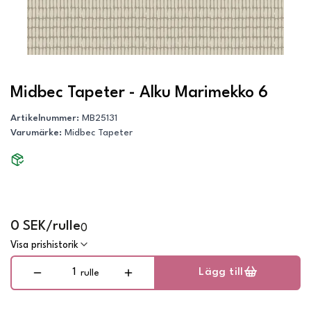
Midbec Tapeter - Alku Marimekko 6
Artikelnummer
:
MB25131
Varumärke
:
Midbec Tapeter
0 SEK/rulle
0
Visa prishistorik
Lägg till
rulle