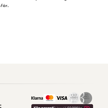
sfär.
: