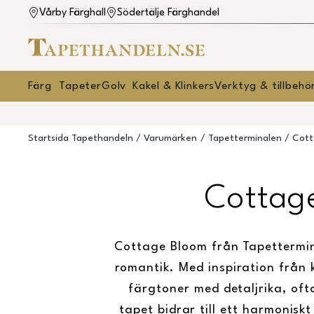
Vårby Färghall
Södertälje Färghandel
Färg
Tapeter
Golv
Kakel & Klinkers
Verktyg & tillbehö
Startsida Tapethandeln
Varumärken
Tapetterminalen
Cott
Cottag
Cottage Bloom från Tapettermin
romantik. Med inspiration från 
färgtoner med detaljrika, of
tapet bidrar till ett harmonisk