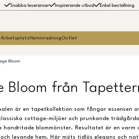
Snabba leveranser
Inspirerande utbud
Enkel beställning
r
Arbetsplats
Heminredning
Outlet
age Bloom
e Bloom från Tapetter
alen är en tapetkollektion som fångar essensen a
klassiska cottage-miljöer och prunkande trädgård
ta handritade blommönster. Resultatet är en varm
t och levande hem. Här möts tidlös elegans och nat