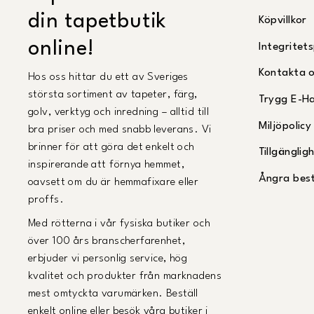
din tapetbutik
Köpvillkor
online!
Integritets
Kontakta 
Hos oss hittar du ett av Sveriges
största sortiment av tapeter, färg,
Trygg E-H
golv, verktyg och inredning – alltid till
Miljöpolicy
bra priser och med snabb leverans. Vi
brinner för att göra det enkelt och
Tillgängli
inspirerande att förnya hemmet,
Ångra best
oavsett om du är hemmafixare eller
proffs.
Med rötterna i vår fysiska butiker och
över 100 års branscherfarenhet,
erbjuder vi personlig service, hög
kvalitet och produkter från marknadens
mest omtyckta varumärken. Beställ
enkelt online eller besök våra butiker i