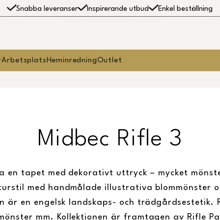
Snabba leveranser
Inspirerande utbud
Enkel beställning
r
Arbetsplats
Heminredning
Outlet
Midbec Rifle 3
 ha en tapet med dekorativt uttryck – mycket mönst
urstil med handmålade illustrativa blommönster o
ion är en engelsk landskaps- och trädgårdsestetik
mönster mm. Kollektionen är framtagen av Rifle P