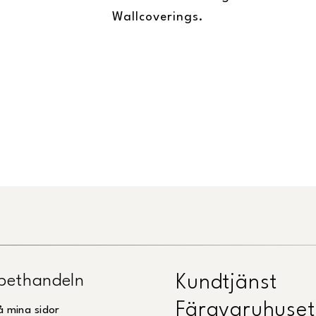
Wallcoverings.
pethandeln
Kundtjänst
Färgvaruhuset
å mina sidor