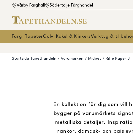
Vårby Färghall
Södertälje Färghandel
Färg
Tapeter
Golv
Kakel & Klinkers
Verktyg & tillbehö
Startsida Tapethandeln
Varumärken
Midbec
Rifle Paper 3
En kollektion för dig som vill
bygger på varumärkets signat
metalliska detaljer. Inspirat
rankor, damask- och paisley