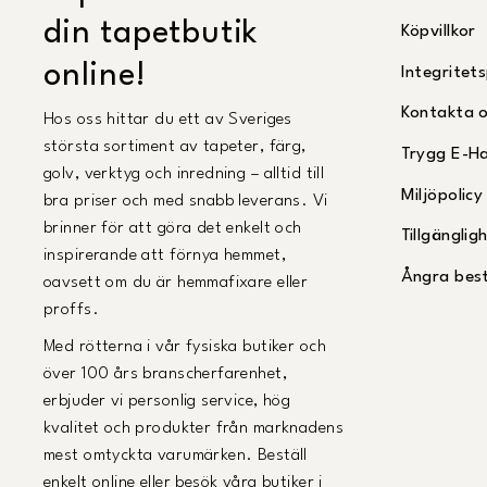
din tapetbutik
Köpvillkor
online!
Integritets
Kontakta 
Hos oss hittar du ett av Sveriges
största sortiment av tapeter, färg,
Trygg E-H
golv, verktyg och inredning – alltid till
Miljöpolicy
bra priser och med snabb leverans. Vi
brinner för att göra det enkelt och
Tillgängli
inspirerande att förnya hemmet,
Ångra best
oavsett om du är hemmafixare eller
proffs.
Med rötterna i vår fysiska butiker och
över 100 års branscherfarenhet,
erbjuder vi personlig service, hög
kvalitet och produkter från marknadens
mest omtyckta varumärken. Beställ
enkelt online eller besök våra butiker i