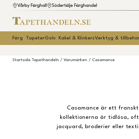
Vårby Färghall
Södertälje Färghandel
Färg
Tapeter
Golv
Kakel & Klinkers
Verktyg & tillbehö
Startsida Tapethandeln
Varumärken
Casamance
Casamance är ett franskt
kollektionerna är tidlösa, of
jacquard, broderier eller tex