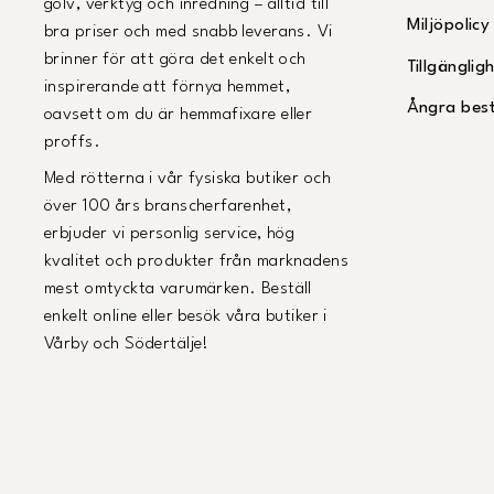
golv, verktyg och inredning – alltid till
Miljöpolicy
bra priser och med snabb leverans. Vi
brinner för att göra det enkelt och
Tillgängli
inspirerande att förnya hemmet,
Ångra best
oavsett om du är hemmafixare eller
proffs.
Med rötterna i vår fysiska butiker och
över 100 års branscherfarenhet,
erbjuder vi personlig service, hög
kvalitet och produkter från marknadens
mest omtyckta varumärken. Beställ
enkelt online eller besök våra butiker i
Vårby och Södertälje!