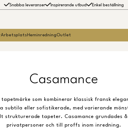
Snabba leveranser
Inspirerande utbud
Enkel beställning
r
Arbetsplats
Heminredning
Outlet
Casamance
 tapetmärke som kombinerar klassisk fransk eleg
ta subtila eller sofistikerade, med varierande mön
tilt strukturerade tapeter. Casamance grundades år
privatpersoner och till proffs inom inredning.