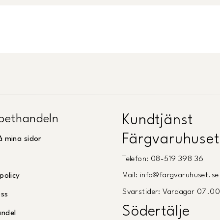
pethandeln
Kundtjänst
Färgvaruhuset
å mina sidor
Telefon: 08-519 398 36
Mail: info@fargvaruhuset.se
policy
Svarstider: Vardagar 07.0
oss
Södertälje
andel