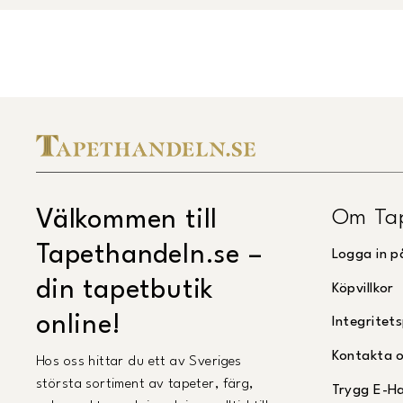
Om Ta
Välkommen till
Tapethandeln.se –
Logga in p
din tapetbutik
Köpvillkor
online!
Integritets
Kontakta 
Hos oss hittar du ett av Sveriges
största sortiment av tapeter, färg,
Trygg E-H