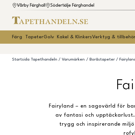
Vårby Färghall
Södertälje Färghandel
Färg
Tapeter
Golv
Kakel & Klinkers
Verktyg & tillbehö
Startsida Tapethandeln
Varumärken
Boråstapeter
Fairylan
Fa
Fairyland – en sagovärld för bar
av fantasi och upptäckarlus
trygg och inspirerande miljö
rofy