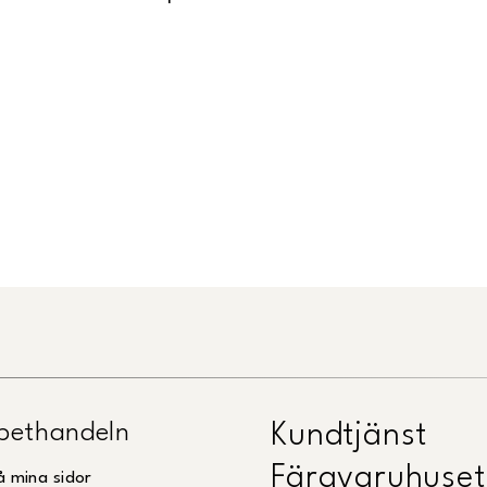
pethandeln
Kundtjänst
Färgvaruhuset
å mina sidor