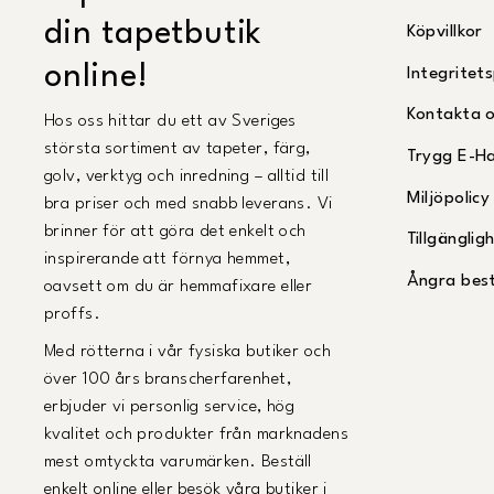
din tapetbutik
Köpvillkor
online!
Integritets
Kontakta 
Hos oss hittar du ett av Sveriges
största sortiment av tapeter, färg,
Trygg E-H
golv, verktyg och inredning – alltid till
Miljöpolicy
bra priser och med snabb leverans. Vi
brinner för att göra det enkelt och
Tillgängli
inspirerande att förnya hemmet,
Ångra best
oavsett om du är hemmafixare eller
proffs.
Med rötterna i vår fysiska butiker och
över 100 års branscherfarenhet,
erbjuder vi personlig service, hög
kvalitet och produkter från marknadens
mest omtyckta varumärken. Beställ
enkelt online eller besök våra butiker i