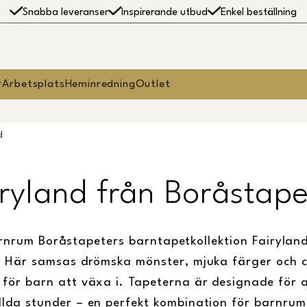
Snabba leveranser
Inspirerande utbud
Enkel beställning
r
Arbetsplats
Heminredning
Outlet
d
iryland från Boråstape
nrum Boråstapeters barntapetkollektion Fairyland bju
t. Här samsas drömska mönster, mjuka färger och 
 för barn att växa i. Tapeterna är designade för 
llda stunder – en perfekt kombination för barnru