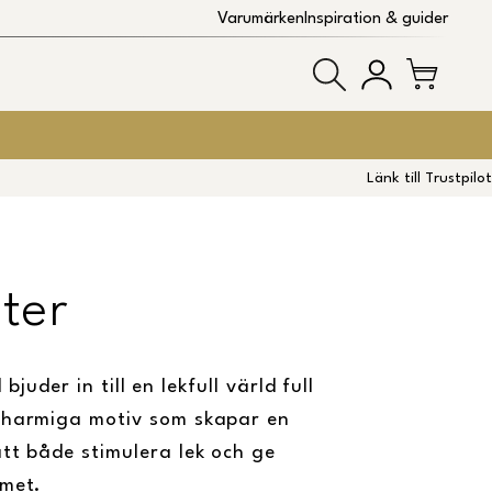
Varumärken
Inspiration & guider
Länk till Trustpilot
ter
der in till en lekfull värld full
charmiga motiv som skapar en
att både stimulera lek och ge
mmet.