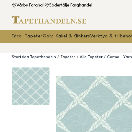
Vårby Färghall
Södertälje Färghandel
Färg
Tapeter
Golv
Kakel & Klinkers
Verktyg & tillbehö
Startsida Tapethandeln
Tapeter
Alla Tapeter
Carma - Yach