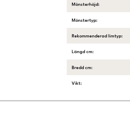
Mönsterhöjd
:
Mönstertyp
:
Rekommenderad limtyp
:
Längd cm
:
Bredd cm
:
Vikt
:
Länk till Trustpilot