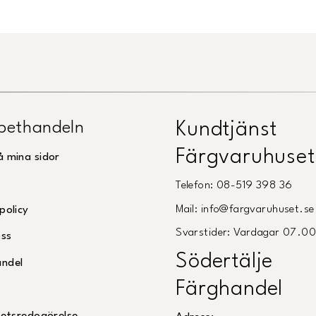
pethandeln
Kundtjänst
Färgvaruhuset
å mina sidor
Telefon: 08-519 398 36
Mail: info@fargvaruhuset.se
policy
Svarstider: Vardagar 07.0
oss
Södertälje
andel
Färghandel