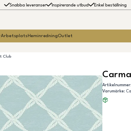
Snabba leveranser
Inspirerande utbud
Enkel beställning
r
Arbetsplats
Heminredning
Outlet
t Club
Carma
Artikelnummer
Varumärke
:
C