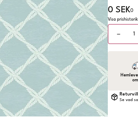
0 SEK
0
Visa prishistori
Hemlever
om
Returvil
Se vad so