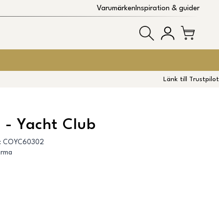
Varumärken
Inspiration & guider
Länk till Trustpilot
 - Yacht Club
:
COYC60302
arma