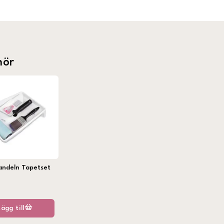
hör
andeln Tapetset
Lägg till