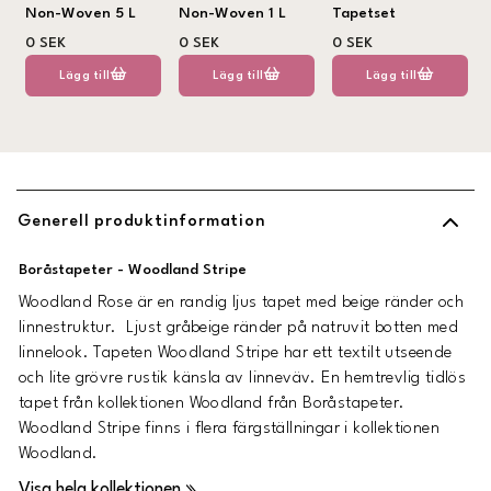
Non-Woven 5 L
Non-Woven 1 L
Tapetset
0 SEK
0 SEK
0 SEK
Lägg till
Lägg till
Lägg till
Generell produktinformation
Boråstapeter - Woodland Stripe
Woodland Rose är en randig ljus tapet med beige ränder och
linnestruktur. Ljust gråbeige ränder på natruvit botten med
linnelook. Tapeten Woodland Stripe har ett textilt utseende
och lite grövre rustik känsla av linneväv. En hemtrevlig tidlös
tapet från kollektionen Woodland från Boråstapeter.
Woodland Stripe finns i flera färgställningar i kollektionen
Woodland.
Visa hela kollektionen