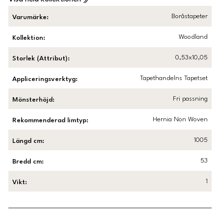
Boråstapeter
Varumärke
:
Woodland
Kollektion
:
0,53x10,05
Storlek (Attribut)
:
Tapethandelns Tapetset
Appliceringsverktyg
:
Fri passning
Mönsterhöjd
:
Hernia Non Woven
Rekommenderad limtyp
:
1005
Längd cm
:
53
Bredd cm
:
1
Vikt
: