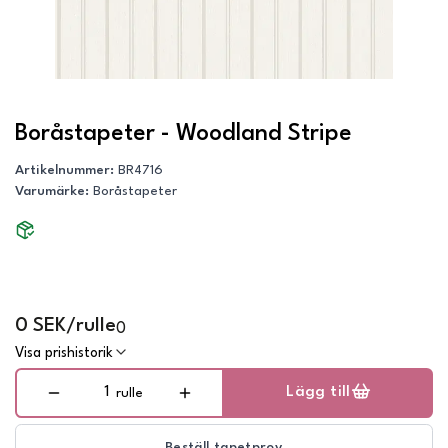
Boråstapeter - Woodland Stripe
Artikelnummer
:
BR4716
Varumärke
:
Boråstapeter
0 SEK/rulle
0
Visa prishistorik
Lägg till
rulle
Beställ tapetprov