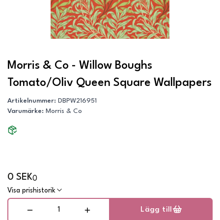
Morris & Co - Willow Boughs
Tomato/Oliv Queen Square Wallpapers
Artikelnummer
:
DBPW216951
Varumärke
:
Morris & Co
0 SEK
0
Visa prishistorik
Lägg till