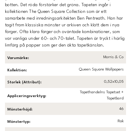
botten. Det röda förstärker det gröna. Tapeten ingår i
kollektionen The Queen Square Collection som är ett
samarbete med inredningsarkitekten Ben Pentreath. Han har
tagit fram klassiska mönster ur arkiven och klätt dem i nya
färger. Ofta klara färger och oväntade kombinationer, som
var vanliga under 60- och 70-talet. Tapeten är tryckt i härlig
limfärg på papper som ger den äkta tapetkänslan.
Morris & Co
Varumärke
:
Queen Square Wallpapers
Kollektion
:
0,52x10,05
Storlek (Attribut)
:
Tapethandelns Tapetset +
Appliceringsverktyg
:
Tapetbord
46
Mönsterhöjd
:
Rak
Mönstertyp
: