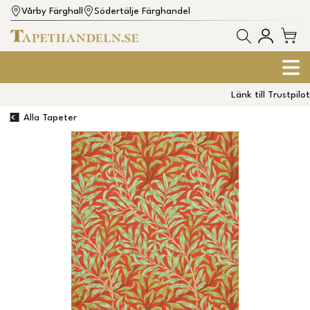
Vårby Färghall
Södertälje Färghandel
Länk till Trustpilot
Alla Tapeter