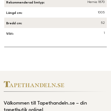
Hernia 1870
Rekommenderad limtyp
:
1005
Längd cm
:
52
Bredd cm
:
1
Vikt
:
Länk till Trustpilot
Välkommen till Tapethandeln.se – din
tapetbutik online!