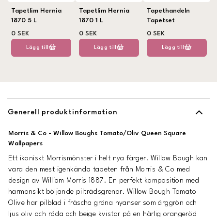
Tapetlim Hernia
Tapetlim Hernia
Tapethandeln
1870 5 L
1870 1 L
Tapetset
0 SEK
0 SEK
0 SEK
Lägg till
Lägg till
Lägg till
Generell produktinformation
Morris & Co - Willow Boughs Tomato/Oliv Queen Square
Wallpapers
Ett ikoniskt Morrismönster i helt nya färger! Willow Bough kan
vara den mest igenkända tapeten från Morris & Co med
design av William Morris 1887. En perfekt komposition med
harmonsikt böljande pilträdsgrenar. Willow Bough Tomato
Olive har pilblad i fräscha gröna nyanser som ärggrön och
ljus oliv och röda och beige kvistar på en härlig orangeröd