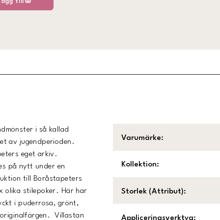
Lägg till
endmönster i så kallad
Varumärke
:
et av jugendperioden.
eters eget arkiv.
Kollektion
:
es på nytt under en
uktion till Boråstapeters
x olika stilepoker. Här har
Storlek (Attribut)
:
ckt i puderrosa, grönt,
originalfärgen. Villastan
Appliceringsverktyg
: