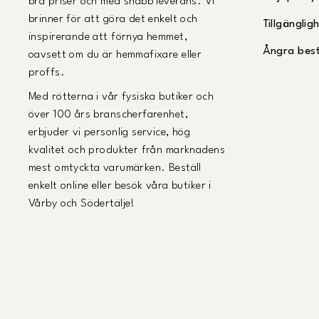
bra priser och med snabb leverans. Vi
brinner för att göra det enkelt och
Tillgängli
inspirerande att förnya hemmet,
Ångra best
oavsett om du är hemmafixare eller
proffs.
Med rötterna i vår fysiska butiker och
över 100 års branscherfarenhet,
erbjuder vi personlig service, hög
kvalitet och produkter från marknadens
mest omtyckta varumärken. Beställ
enkelt online eller besök våra butiker i
Vårby och Södertälje!