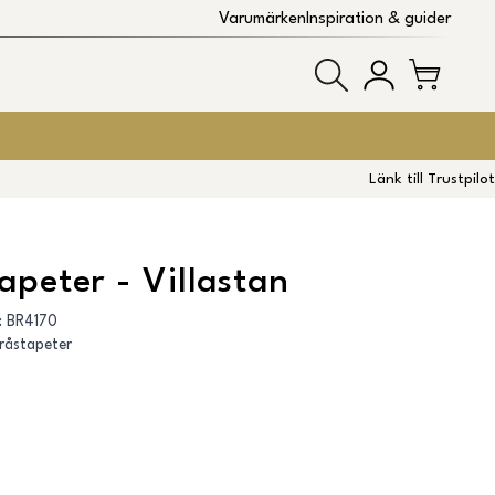
Varumärken
Inspiration & guider
Länk till Trustpilot
apeter - Villastan
:
BR4170
råstapeter