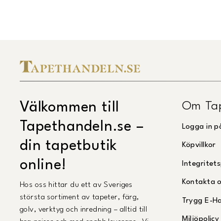
Om Ta
Välkommen till
Tapethandeln.se –
Logga in p
din tapetbutik
Köpvillkor
online!
Integritets
Kontakta 
Hos oss hittar du ett av Sveriges
största sortiment av tapeter, färg,
Trygg E-H
golv, verktyg och inredning – alltid till
Miljöpolicy