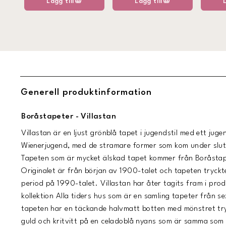
Lägg till
Lägg till
Generell produktinformation
Boråstapeter - Villastan
Villastan är en ljust grönblå tapet i jugendstil med ett jug
Wienerjugend, med de stramare former som kom under slut
Tapeten som är mycket älskad tapet kommer från Boråstap
Originalet är från början av 1900-talet och tapeten tryckt
period på 1990-talet. Villastan har åter tagits fram i prod
kollektion Alla tiders hus som är en samling tapeter från se
tapeten har en täckande halvmatt botten med mönstret try
guld och kritvitt på en celadoblå nyans som är samma som 