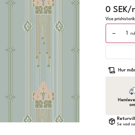
0 SEK/r
Visa prishistori
ru
Hur mån
Hemlever
om
Returvil
Se vad so