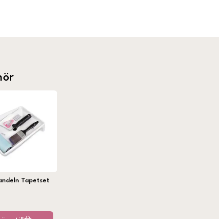
hör
andeln Tapetset