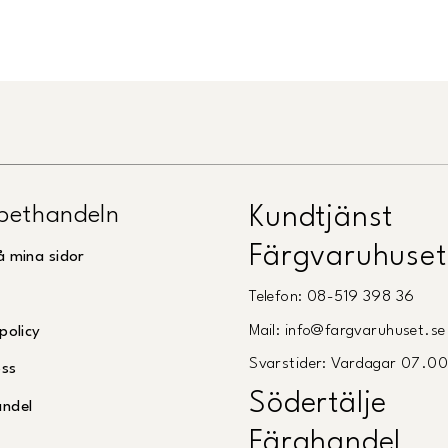
Länk till Trustpilot
pethandeln
Kundtjänst
Färgvaruhuset
å mina sidor
Telefon: 08-519 398 36
Mail: info@fargvaruhuset.se
policy
Svarstider: Vardagar 07.0
oss
Södertälje
andel
Färghandel