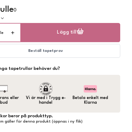
ulle
0
k
Lägg till
lle
Beställ tapetprov
ga tapetrullar behöver du?
ans eller
Vi är med i Trygg e-
Betala enkelt med
bud
handel
Klarna
lkor beror på produkttyp.
m gäller för denna produkt (öppnas i ny flik)