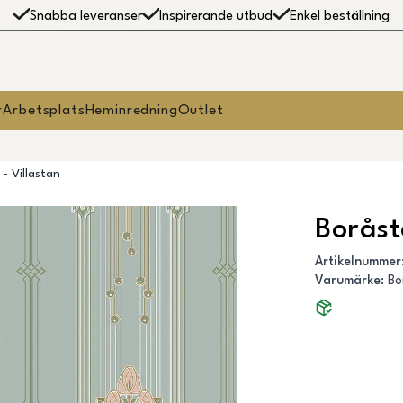
Snabba leveranser
Inspirerande utbud
Enkel beställning
r
Arbetsplats
Heminredning
Outlet
- Villastan
Boråst
Artikelnummer
Varumärke
:
Bo