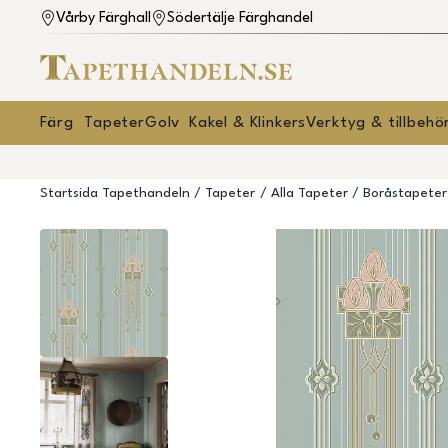
Vårby Färghall
Södertälje Färghandel
Färg
Tapeter
Golv
Kakel & Klinkers
Verktyg & tillbehö
Startsida Tapethandeln
Tapeter
Alla Tapeter
Boråstapeter 