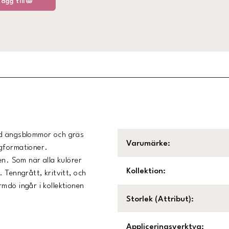
Lägg till
ed ängsblommor och gräs
Varumärke
:
ngformationer.
en. Som när alla kulörer
Kollektion
:
 Tenngrått, kritvitt, och
mdö ingår i kollektionen
Storlek (Attribut)
:
Appliceringsverktyg
: