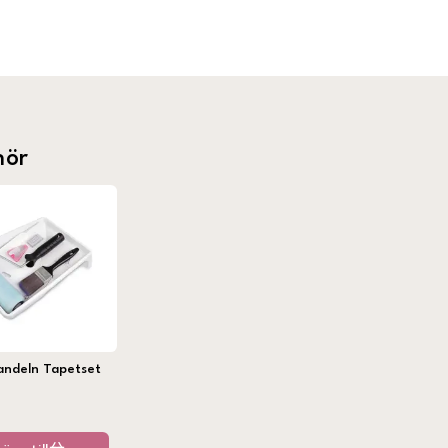
hör
andeln Tapetset