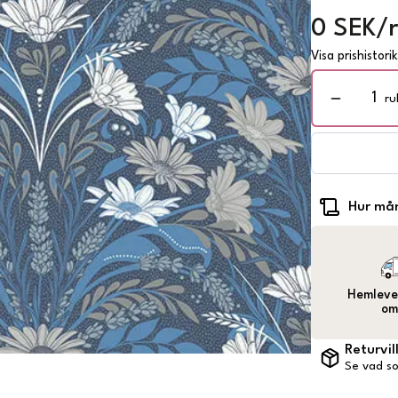
0 SEK/r
Visa prishistori
ru
Hur mån
Hemlever
om
Returvil
Se vad so