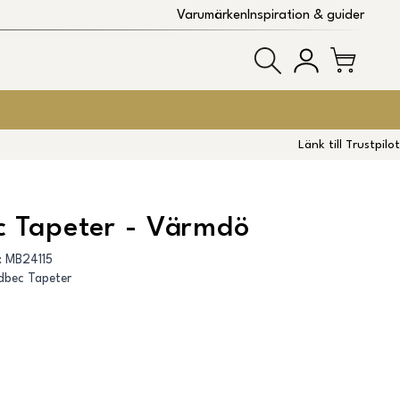
Varumärken
Inspiration & guider
Länk till Trustpilot
c Tapeter - Värmdö
:
MB24115
dbec Tapeter