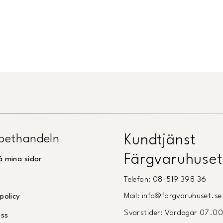
Länk till Trustpilot
pethandeln
Kundtjänst
Färgvaruhuset
å mina sidor
Telefon: 08-519 398 36
Mail: info@fargvaruhuset.se
policy
Svarstider: Vardagar 07.0
oss