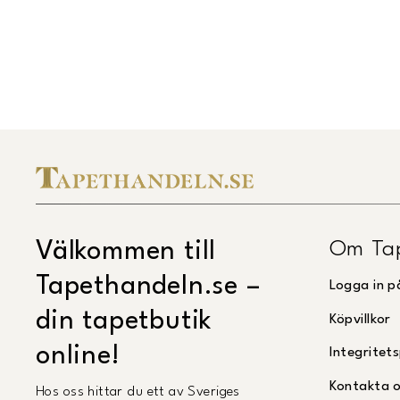
Midbec Uppsättningsanvisning.pdf
(
Öppnas i ny flik
)
Om Ta
Välkommen till
Tapethandeln.se –
Logga in p
din tapetbutik
Köpvillkor
online!
Integritets
Kontakta 
Hos oss hittar du ett av Sveriges