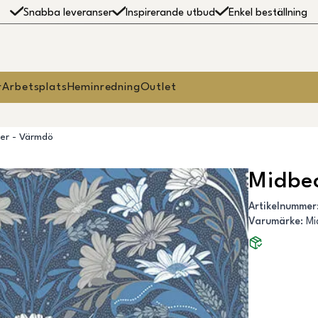
Snabba leveranser
Inspirerande utbud
Enkel beställning
r
Arbetsplats
Heminredning
Outlet
er - Värmdö
Midbe
Artikelnummer
Varumärke
:
Mi