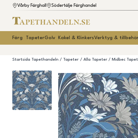
Vårby Färghall
Södertälje Färghandel
Färg
Tapeter
Golv
Kakel & Klinkers
Verktyg & tillbehö
Startsida Tapethandeln
Tapeter
Alla Tapeter
Midbec Tapet