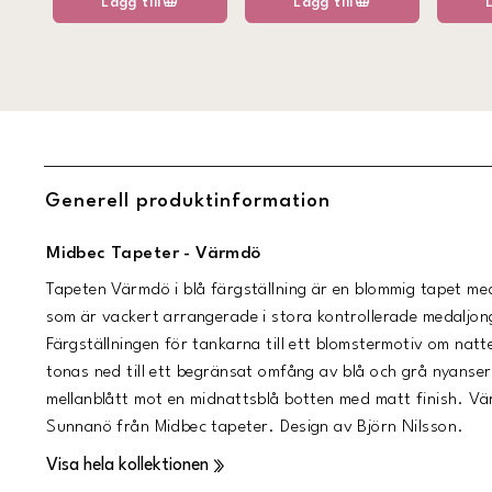
Lägg till
Lägg till
Generell produktinformation
Midbec Tapeter - Värmdö
Tapeten Värmdö i blå färgställning är en blommig tapet m
som är vackert arrangerade i stora kontrollerade medaljo
Färgställningen för tankarna till ett blomstermotiv om natt
tonas ned till ett begränsat omfång av blå och grå nyanser.
mellanblått mot en midnattsblå botten med matt finish. Vär
Sunnanö från Midbec tapeter. Design av Björn Nilsson.
Visa hela kollektionen