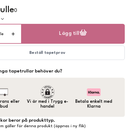
ulle
0
k
Lägg till
lle
Beställ tapetprov
ga tapetrullar behöver du?
ans eller
Vi är med i Trygg e-
Betala enkelt med
bud
handel
Klarna
lkor beror på produkttyp.
m gäller för denna produkt (öppnas i ny flik)