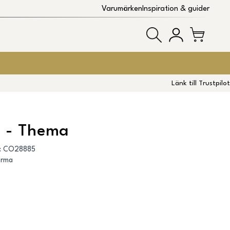
Varumärken
Inspiration & guider
Länk till Trustpilot
 - Thema
:
CO28885
arma