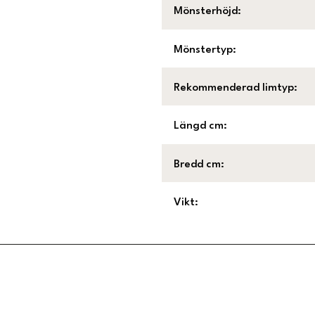
Mönsterhöjd
:
Mönstertyp
:
Rekommenderad limtyp
:
Längd cm
:
Bredd cm
:
Vikt
:
Länk till Trustpilot