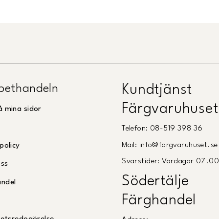
pethandeln
Kundtjänst
Färgvaruhuset
å mina sidor
Telefon: 08-519 398 36
Mail: info@fargvaruhuset.se
policy
Svarstider: Vardagar 07.0
oss
Södertälje
andel
Färghandel