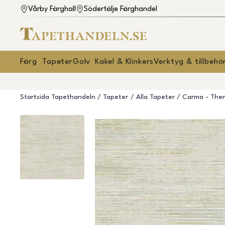
Vårby Färghall
Södertälje Färghandel
Färg
Tapeter
Golv
Kakel & Klinkers
Verktyg & tillbehö
Startsida Tapethandeln
Tapeter
Alla Tapeter
Carma - The