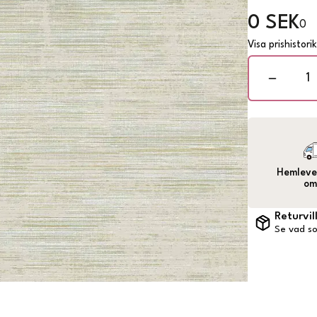
0 SEK
0
Visa prishistori
Hemlever
om
Returvil
Se vad so