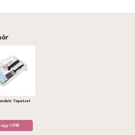
hör
andeln Tapetset
Lägg till