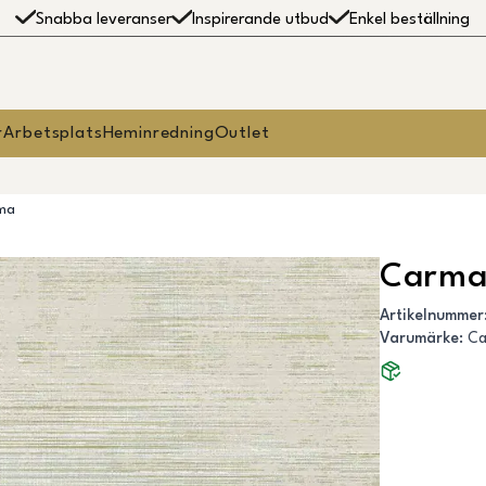
Snabba leveranser
Inspirerande utbud
Enkel beställning
r
Arbetsplats
Heminredning
Outlet
ma
Carma
Artikelnummer
Varumärke
:
C