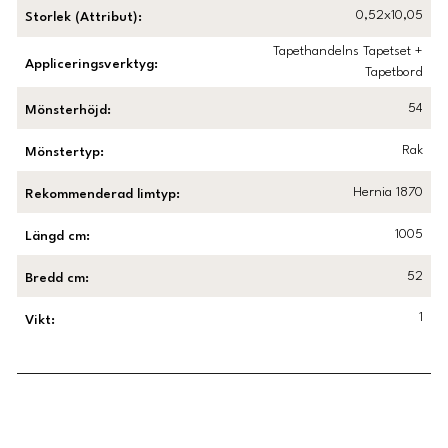
0,52x10,05
Storlek (Attribut)
:
Tapethandelns Tapetset +
Appliceringsverktyg
:
Tapetbord
54
Mönsterhöjd
:
Rak
Mönstertyp
:
Hernia 1870
Rekommenderad limtyp
:
1005
Längd cm
:
52
Bredd cm
:
1
Vikt
:
Länk till Trustpilot