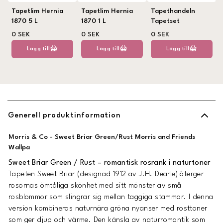
Tapetlim Hernia
Tapetlim Hernia
Tapethandeln
1870 5 L
1870 1 L
Tapetset
0 SEK
0 SEK
0 SEK
Lägg till
Lägg till
Lägg till
Generell produktinformation
Morris & Co - Sweet Briar Green/Rust Morris and Friends
Wallpa
Sweet Briar Green / Rust – romantisk rosrank i naturtoner
Tapeten
Sweet Briar
(designad 1912 av J.H. Dearle) återger
rosornas ömtåliga skönhet med sitt mönster av små
rosblommor som slingrar sig mellan taggiga stammar. I denna
version kombineras naturnära gröna nyanser med rosttoner
som ger djup och värme. Den känsla av naturromantik som