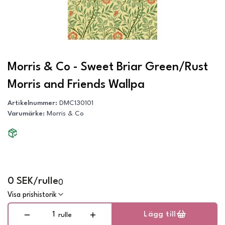
Morris & Co - Sweet Briar Green/Rust
Morris and Friends Wallpa
Artikelnummer
:
DMC130101
Varumärke
:
Morris & Co
0 SEK/rulle
0
Visa prishistorik
Lägg till
rulle