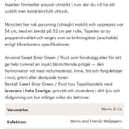
tapeten förmedlar passar utmärkt i rum där du vill ha ett
subtilt men karaktärsfullt uttryck.
Mönstret har rak passning (
straight match
) och upprepas var
54 cm, med en bredd på 52 cm per rulle. Tapeten är av
papperskvalitet och anges som avtorkningsbar (washable)
enligt tillverkarens specifikationer.
Använd
Sweet Briar Green / Rust
som fondvägg eller för att
ge hela rummet en mjukt blomstrande prägel — den
harmonierar väl med naturmaterial, linne, trä och färgdetaljer
i rost, grönt eller dämpade toner.
Beställ
Sweet Briar Green / Rust
hos Tapethandeln med
leverans i hela Sverige
, provbit att utvärdera i ditt ljus och
rådgivning om hur många rullar du behöver.
Morris & Co
Varumärke
:
Morris and Friends Wallpapers
Kollektion
: