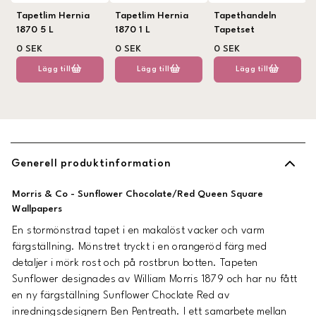
Tapetlim Hernia
Tapetlim Hernia
Tapethandeln
1870 5 L
1870 1 L
Tapetset
0 SEK
0 SEK
0 SEK
Lägg till
Lägg till
Lägg till
Generell produktinformation
Morris & Co - Sunflower Chocolate/Red Queen Square
Wallpapers
En stormönstrad tapet i en makalöst vacker och varm
färgställning. Mönstret tryckt i en orangeröd färg med
detaljer i mörk rost och på rostbrun botten. Tapeten
Sunflower designades av William Morris 1879 och har nu fått
en ny färgställning Sunflower Choclate Red av
inredningsdesignern Ben Pentreath. I ett samarbete mellan