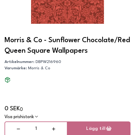
Morris & Co - Sunflower Chocolate/Red
Queen Square Wallpapers
Artikelnummer
:
DBPW216960
Varumärke
:
Morris & Co
0 SEK
0
Visa prishistorik
Lägg till