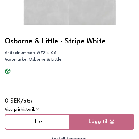
Osborne & Little - Stripe White
Artikelnummer
:
W7214-06
Varumärke
:
Osborne & Little
0 SEK/st
0
Visa prishistorik
Lägg till
st
Beställ tapetprov