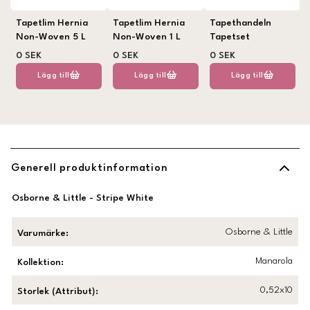
Tapetlim Hernia
Tapetlim Hernia
Tapethandeln
Non-Woven 5 L
Non-Woven 1 L
Tapetset
0 SEK
0 SEK
0 SEK
Lägg till
Lägg till
Lägg till
Generell produktinformation
Osborne & Little - Stripe White
Osborne & Little
Varumärke
:
Manarola
Kollektion
:
0,52x10
Storlek (Attribut)
: