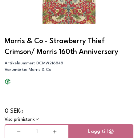
Morris & Co - Strawberry Thief
Crimson/ Morris 160th Anniversary
Artikelnummer
:
DCMW216848
Varumärke
:
Morris & Co
0 SEK
0
Visa prishistorik
Lägg till