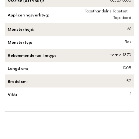
0,52x10,05
Storlek (Attribut)
:
Tapethandelns Tapetset +
Appliceringsverktyg
:
Tapetbord
61
Mönsterhöjd
:
Rak
Mönstertyp
:
Hernia 1870
Rekommenderad limtyp
:
1005
Längd cm
:
52
Bredd cm
:
1
Vikt
:
Länk till Trustpilot