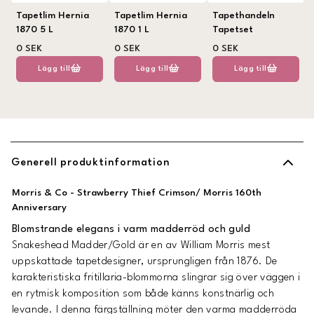
Tapetlim Hernia
Tapetlim Hernia
Tapethandeln
1870 5 L
1870 1 L
Tapetset
0 SEK
0 SEK
0 SEK
Lägg till
Lägg till
Lägg till
Generell produktinformation
Morris & Co - Strawberry Thief Crimson/ Morris 160th
Anniversary
Blomstrande elegans i varm madderröd och guld
Snakeshead Madder/Gold är en av William Morris mest
uppskattade tapetdesigner, ursprungligen från 1876. De
karakteristiska fritillaria-blommorna slingrar sig över väggen i
en rytmisk komposition som både känns konstnärlig och
levande. I denna färgställning möter den varma madderröda