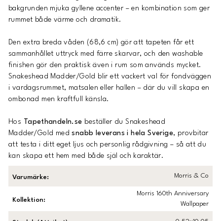
bakgrunden mjuka gyllene accenter – en kombination som ger
rummet både värme och dramatik.
Den extra breda våden (68,6 cm) gör att tapeten får ett
sammanhållet uttryck med färre skarvar, och den
washable
finishen gör den praktisk även i rum som används mycket.
Snakeshead Madder/Gold blir ett vackert val för fondväggen
i vardagsrummet, matsalen eller hallen – där du vill skapa en
ombonad men kraftfull känsla.
Hos
Tapethandeln.se
beställer du Snakeshead
Madder/Gold med
snabb leverans i hela Sverige
, provbitar
att testa i ditt eget ljus och personlig rådgivning – så att du
kan skapa ett hem med både själ och karaktär.
Morris & Co
Varumärke
:
Morris 160th Anniversary
Kollektion
:
Wallpaper