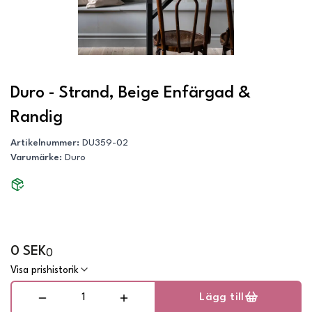
Duro - Strand, Beige Enfärgad &
Randig
Artikelnummer
:
DU359-02
Varumärke
:
Duro
0 SEK
0
Visa prishistorik
Lägg till