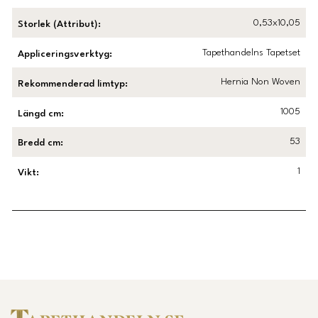
0,53x10,05
Storlek (Attribut)
:
Tapethandelns Tapetset
Appliceringsverktyg
:
Hernia Non Woven
Rekommenderad limtyp
:
1005
Längd cm
:
53
Bredd cm
:
1
Vikt
:
Länk till Trustpilot