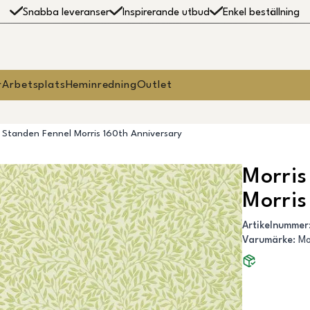
Snabba leveranser
Inspirerande utbud
Enkel beställning
r
Arbetsplats
Heminredning
Outlet
- Standen Fennel Morris 160th Anniversary
Morris
Morris
Artikelnummer
Varumärke
:
Mo