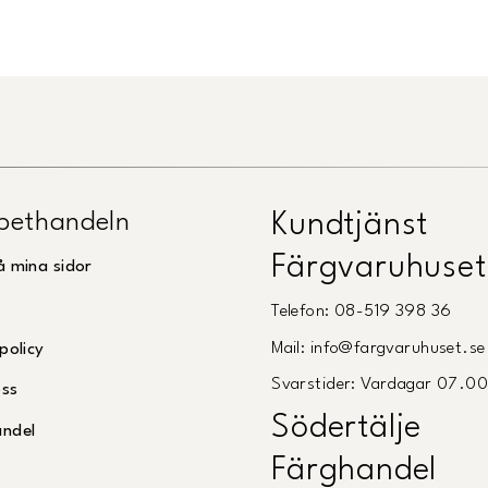
pethandeln
Kundtjänst
Färgvaruhuset
å mina sidor
Telefon: 08-519 398 36
Mail: info@fargvaruhuset.se
policy
Svarstider: Vardagar 07.0
oss
Södertälje
andel
Färghandel