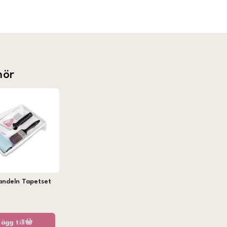
hör
andeln Tapetset
Lägg till