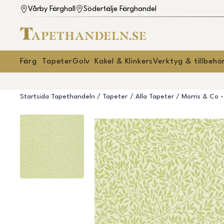
Vårby Färghall
Södertälje Färghandel
Färg
Tapeter
Golv
Kakel & Klinkers
Verktyg & tillbehö
Startsida Tapethandeln
Tapeter
Alla Tapeter
Morris & Co 