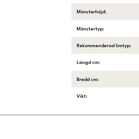
Mönsterhöjd
:
Mönstertyp
:
Rekommenderad limtyp
:
Längd cm
:
Bredd cm
:
Vikt
:
Länk till Trustpilot