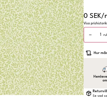
0 SEK/r
Visa prishistori
ru
Hur mån
Hemlever
om
Returvil
Se vad so