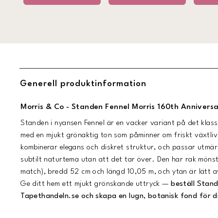
Generell produktinformation
Morris & Co - Standen Fennel Morris 160th Annivers
Standen i nyansen Fennel är en vacker variant på det klas
med en mjukt grönaktig ton som påminner om friskt växtliv
kombinerar elegans och diskret struktur, och passar utmärkt
subtilt naturtema utan att det tar över. Den har rak möns
match), bredd 52 cm och längd 10,05 m, och ytan är lätt 
Ge ditt hem ett mjukt grönskande uttryck —
beställ Stand
Tapethandeln.se och skapa en lugn, botanisk fond för 