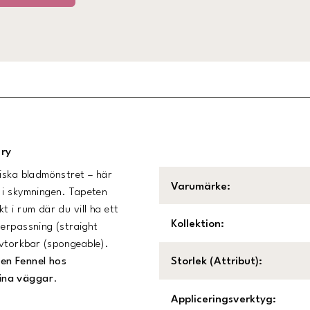
ary
siska bladmönstret – här
Varumärke
:
 i skymningen. Tapeten
 i rum där du vill ha ett
Kollektion
:
terpassning (straight
avtorkbar (spongeable).
en Fennel hos
Storlek (Attribut)
:
dina väggar
.
Appliceringsverktyg
: