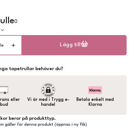
ulle
0
k
Lägg till
lle
ga tapetrullar behöver du?
ans eller
Vi är med i Trygg e-
Betala enkelt med
bud
handel
Klarna
lkor beror på produkttyp.
m gäller för denna produkt (öppnas i ny flik)