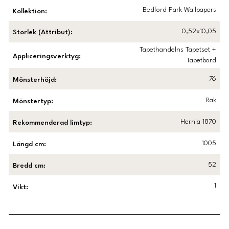
Bedford Park Wallpapers
Kollektion
:
0,52x10,05
Storlek (Attribut)
:
Tapethandelns Tapetset +
Appliceringsverktyg
:
Tapetbord
76
Mönsterhöjd
:
Rak
Mönstertyp
:
Hernia 1870
Rekommenderad limtyp
:
1005
Längd cm
:
52
Bredd cm
:
1
Vikt
: