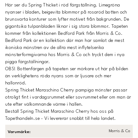
Här ser du Spring Thicket i röd färgställning. Limegröna
nyanser i bladen, beigevita blommor på rosaröd botten och
brunsvarta konturer som lyfter motivet från bakgrunden. De
gigantsika tulpanbladen liknar i sig stora blommor. Tapeten
kommer från kollektionen Bedford Park från Morris & Co.
Bedford Park är en kollektion där man har samlat de mest
ikoniska mönstren av de allra mest inflytelserika
mönsterformgivarna hos Morris & Co och tryckt dem i nya
pigga färgställningar.
OBS! Bottenfärgen på tapeten ser mörkare ut här på bilden
än verklighetens röda nyans som är ljusare och mer
hallonröd.
Spring Thicket Maraschino Cherry pampiga mönster passar
otroligt fint i vardagsrummet eller sovrummet eller om man är
ute efter välkomnande värme i hallen.
Beställ Spring Thicket Maraschino Cherry hos oss på
Tapethandeln.se - Vi levererar snabbt till hela landet.
Morris & Co
Varumärke
: