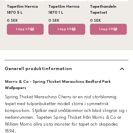
Tapetlim Hernia
Tapetlim Hernia
Tapethandeln
1870 5 L
1870 1 L
Tapetset
0 SEK
0 SEK
0 SEK
Lägg till
Lägg till
Lägg till
Generell produktinformation
Morris & Co - Spring Thicket Maraschino Bedford Park
Wallpapers
Spring Thicket Maraschino Cherry är en röd storblommig
tapet med tulpanbuketter modell större i symmetrisk
komposition. Stjälkar med småblommor och blad slingrar sig i
mellanrummen. Tapeten Spring Thicket från Morris & Co är
William Morris allra sista mönster för tapet och skapades
1894.