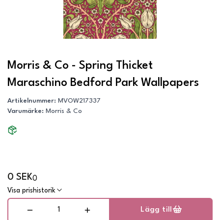
Morris & Co - Spring Thicket
Maraschino Bedford Park Wallpapers
Artikelnummer
:
MVOW217337
Varumärke
:
Morris & Co
0 SEK
0
Visa prishistorik
Lägg till