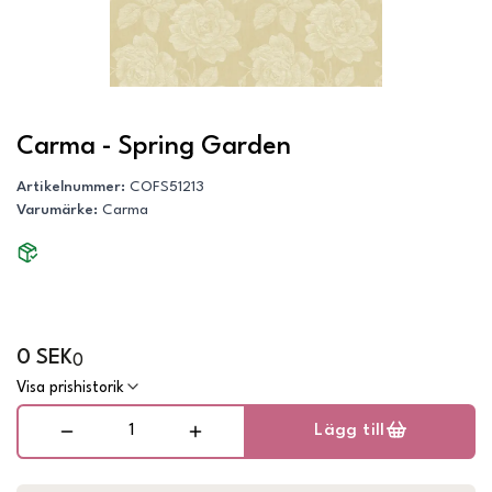
Carma - Spring Garden
Artikelnummer
:
COFS51213
Varumärke
:
Carma
0 SEK
0
Visa prishistorik
Lägg till