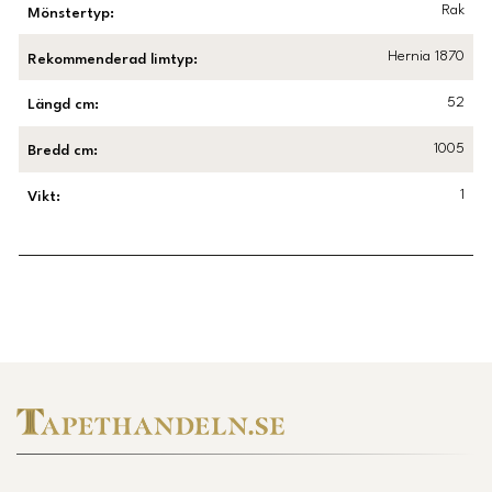
Rak
Mönstertyp
:
Hernia 1870
Rekommenderad limtyp
:
52
Längd cm
:
1005
Bredd cm
:
1
Vikt
:
Länk till Trustpilot