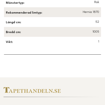
Rak
Mönstertyp
:
Hernia 1870
Rekommenderad limtyp
:
52
Längd cm
:
1005
Bredd cm
:
1
Vikt
:
Länk till Trustpilot