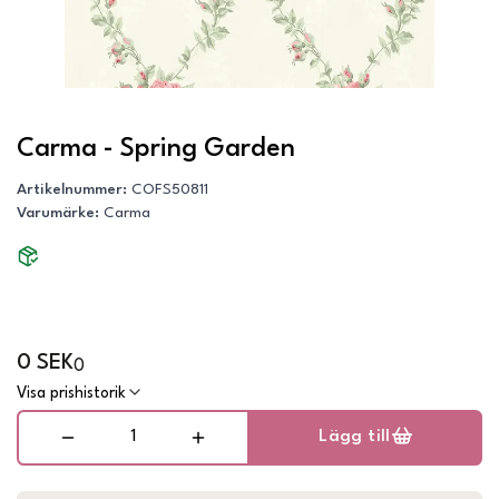
Carma - Spring Garden
Artikelnummer
:
COFS50811
Varumärke
:
Carma
0 SEK
0
Visa prishistorik
Lägg till