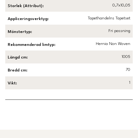
0,7x10,05
Storlek (Attribut)
:
Tapethandelns Tapetset
Appliceringsverktyg
:
Fri passning
Mönstertyp
:
Hernia Non Woven
Rekommenderad limtyp
:
1005
Längd cm
:
70
Bredd cm
:
1
Vikt
:
Länk till Trustpilot