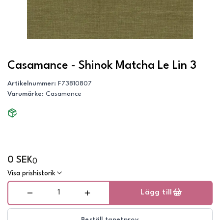
Casamance - Shinok Matcha Le Lin 3
Artikelnummer
:
F73810807
Varumärke
:
Casamance
0 SEK
0
Visa prishistorik
Lägg till
Beställ tapetprov