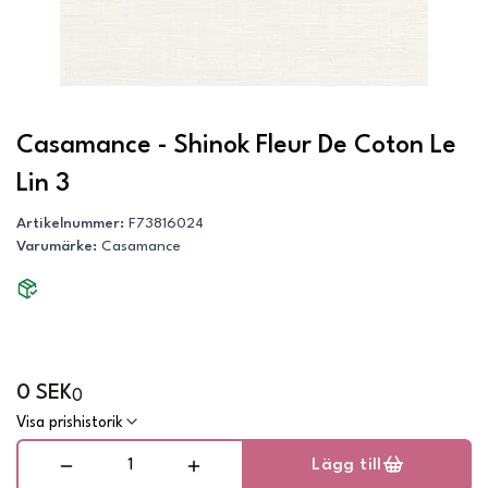
Casamance - Shinok Fleur De Coton Le
Lin 3
Artikelnummer
:
F73816024
Varumärke
:
Casamance
0 SEK
0
Visa prishistorik
Lägg till