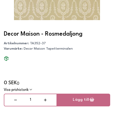
Decor Maison - Rosmedaljong
Artikelnummer
:
TA352-37
Varumärke
:
Decor Maison Tapetterminalen
0 SEK
0
Visa prishistorik
Lägg till