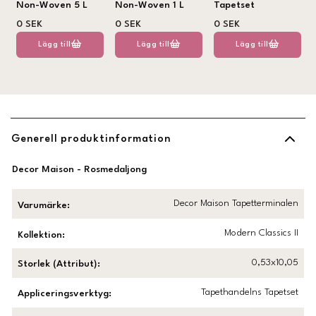
Non-Woven 5 L
Non-Woven 1 L
Tapetset
0 SEK
0 SEK
0 SEK
Lägg till
Lägg till
Lägg till
Generell produktinformation
Decor Maison - Rosmedaljong
Decor Maison Tapetterminalen
Varumärke
:
Modern Classics II
Kollektion
:
0,53x10,05
Storlek (Attribut)
:
Tapethandelns Tapetset
Appliceringsverktyg
: